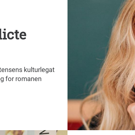
dicte
tensens kulturlegat
ng for romanen