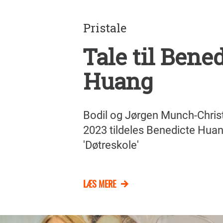
Pristale
Tale til Bene
Huang
Bodil og Jørgen Munch-Chris
2023 tildeles Benedicte Hua
'Døtreskole'
LÆS MERE