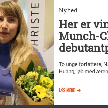
Nyhed
Her er vi
Munch-Ch
debutantp
To unge forfattere, 
Huang, løb med æren
LÆS MERE