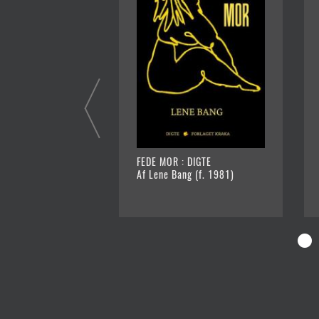
FEDE MOR : DIGTE
Af Lene Bang (f. 1981)