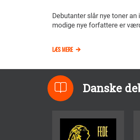
Debutanter slår nye toner an 
modige nye forfattere er vær
LÆS MERE
Danske deb