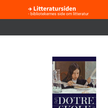
- bibliotekernes side om litteratur
Gå
til
hovedindhold