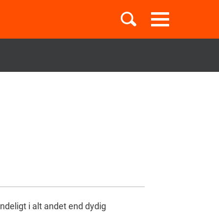
Toggle
navigation
Børnebøger
Boglister
Temaer
ndeligt i alt andet end dydig