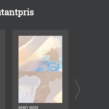
tantpris
HONEY MOON
FARSKIBET