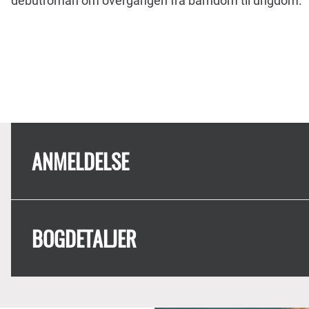
debutroman om overgangen fra barndom til ungdom.
ANMELDELSE
BOGDETALJER