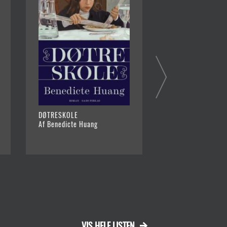
DØTRESKOLE
LOGAN I AOKIGAH
Af Benedicte Huang
Af Nath Krause
VIS HELE LISTEN