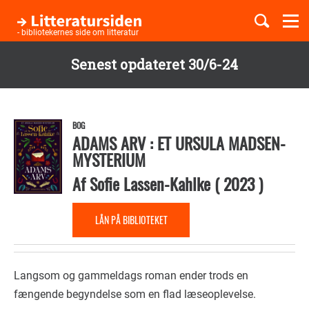
Togg
navi
- bibliotekernes side om litteratur
Senest opdateret 30/6-24
Børnebøger
Gå
til
Boglister
hovedindhold
BOG
ADAMS ARV : ET URSULA MADSEN-
MYSTERIUM
Temaer
Af
Sofie Lassen-Kahlke
(
2023
)
LÅN PÅ BIBLIOTEKET
Langsom og gammeldags roman ender trods en
fængende begyndelse som en flad læseoplevelse.