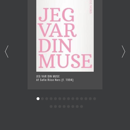
JEG VAR DIN MUSE
MARIA 
Af Sofie Riise Nors (f. 1994)
Af Kris
Snejbjer