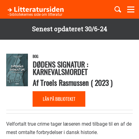
Togg
navi
- bibliotekernes side om litteratur
Senest opdateret 30/6-24
Børnebøger
Gå
til
Boglister
hovedindhold
BOG
DØDENS SIGNATUR :
KARNEVALSMORDET
Temaer
Af
Troels Rasmussen
(
2023
)
LÅN PÅ BIBLIOTEKET
Velfortalt true crime tager læseren med tilbage til en af de
mest omtalte forbrydelser i dansk historie.