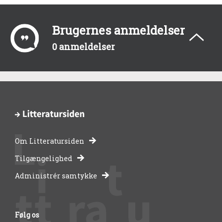
Brugernes anmeldelser
0 anmeldelser
Om Litteratursiden
-
Tilgængelighed
Administrér samtykke
bibliotekernes
side
Følg os