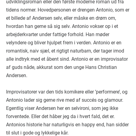
udviklingsroman eller den første moderne roman ud fra
tidens normer. Hovedpersonen er drengen Antonio, som er
et billede af Andersen selv, eller måske en drøm om,
hvordan han gerne så sig selv. Antonio vokser op i et
arbejderkvarter under fattige forhold. Han møder
velyndere og bliver hjulpet frem i verden. Antonio er en
romantisk, naiv sjæl, et rigtigt naturbarn, der tager imod
alle indtryk med et åbent sind. Antonio er en improvisator
af guds nåde, akkurat som den unge Hans Christian
Andersen.
Improvisatorer var den tids komikere eller ’performere’, og
Antonio lader sig gerne rive med af succés og glamour.
Egentlig viser Andersen her en selvironi, som jeg ikke
forventede. Eller det håber jeg da i hvert fald, det er.
Antonios historie har naturligvis en happy end, han sidder
til slut i gode og lykkelige kår.