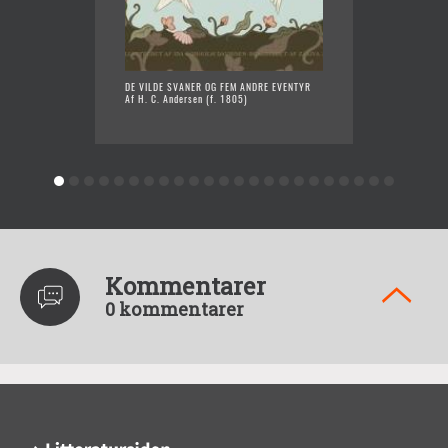
DE VILDE SVANER OG FEM ANDRE EVENTYR
BILLED
Af H. C. Andersen (f. 1805)
FORTALT
Af H. C
Kommentarer
0 kommentarer