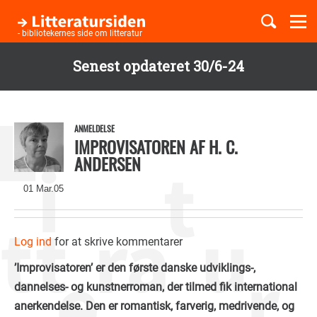
Togg
navi
- bibliotekernes side om litteratur
Senest opdateret 30/6-24
Børnebøger
Gå
til
Boglister
hovedindhold
ANMELDELSE
IMPROVISATOREN AF H. C.
ANDERSEN
Temaer
01 Mar.05
Log ind
for at skrive kommentarer
’Improvisatoren’ er den første danske udviklings-,
dannelses- og kunstnerroman, der tilmed fik international
anerkendelse. Den er romantisk, farverig, medrivende, og