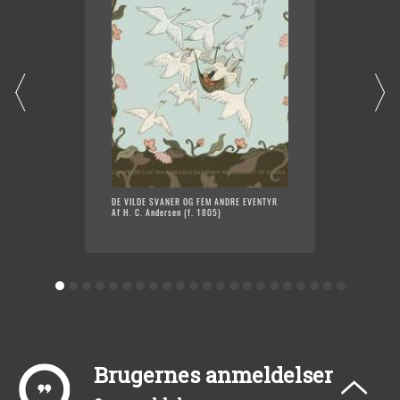
DE VILDE SVANER OG FEM ANDRE EVENTYR
BILLED
Af H. C. Andersen (f. 1805)
FORTALT
Af H. C
Brugernes anmeldelser