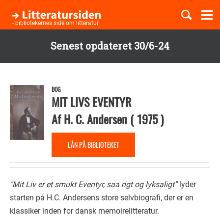
Togg
navi
- bibliotekernes side om litteratur
Senest opdateret 30/6-24
Børnebøger
Gå
til
Boglister
hovedindhold
BOG
MIT LIVS EVENTYR
Af
H. C. Andersen
(
1975
)
Temaer
LÅN PÅ BIBLIOTEKET
"Mit Liv er et smukt Eventyr, saa rigt og lyksaligt”
lyder
starten på H.C. Andersens store selvbiografi, der er en
klassiker inden for dansk memoirelitteratur.