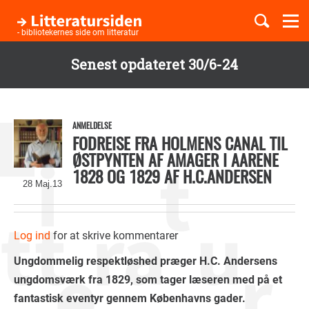
Togg
navi
- bibliotekernes side om litteratur
Senest opdateret 30/6-24
Børnebøger
Gå
til
Boglister
hovedindhold
ANMELDELSE
FODREISE FRA HOLMENS CANAL TIL
ØSTPYNTEN AF AMAGER I AARENE
1828 OG 1829 AF H.C.ANDERSEN
Temaer
28 Maj.13
Log ind
for at skrive kommentarer
Ungdommelig respektløshed præger H.C. Andersens
ungdomsværk fra 1829, som tager læseren med på et
fantastisk eventyr gennem Københavns gader.