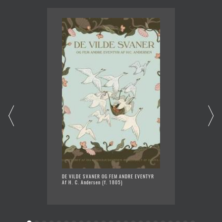
DE VILDE SVANER OG FEM ANDRE EVENTYR
BILLED
Af H. C. Andersen (f. 1805)
FORTALT
Af H. C