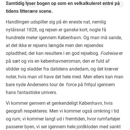
Samtidig lyser bogen op som en velkalkuleret entré på
tidens litterære scene.
Handlingen udspiller sig på én eneste nat, nemlig
nytårsnat 1828, og rejsen er ganske kort, nogle få
hundrede meter igennem København. Og man må sande,
at det ikke er rejsens længde men den rejsendes
opladthed, der kan resultere i en god rejsebog.
Fodreise
er
på sæt og vis en københavnerroman, den er fuld af
slidder og sladder fra datidens andedam, og det kræver
noter, hvis man vil have det hele med. Men ellers kan man
bare nyde Andersens tour de force på frihjul igennem
hans fantastiske univers.
Vi kommer gennem et genkendeligt København, hvis
geografi respekteres. Men vi kommer også omkring i tid
og rum, vi kommer langt ud i fremtiden, hvor rumfartøjer
passerer byen, vi ser igennem hele jordkloden med sankt