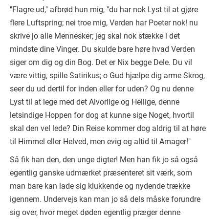
"Flagre ud," afbrød hun mig, "du har nok Lyst til at gjøre
flere Luftspring; nei troe mig, Verden har Poeter nok! nu
skrive jo alle Mennesker; jeg skal nok stække i det
mindste dine Vinger. Du skulde bare høre hvad Verden
siger om dig og din Bog. Det er Nix begge Dele. Du vil
være vittig, spille Satirikus; o Gud hjælpe dig arme Skrog,
seer du ud dertil for inden eller for uden? Og nu denne
Lyst til at lege med det Alvorlige og Hellige, denne
letsindige Hoppen for dog at kunne sige Noget, hvortil
skal den vel lede? Din Reise kommer dog aldrig til at høre
til Himmel eller Helved, men evig og altid til Amager!"
Så fik han den, den unge digter! Men han fik jo så også
egentlig ganske udmærket præsenteret sit værk, som
man bare kan lade sig klukkende og nydende trække
igennem. Undervejs kan man jo så dels måske forundre
sig over, hvor meget døden egentlig præger denne