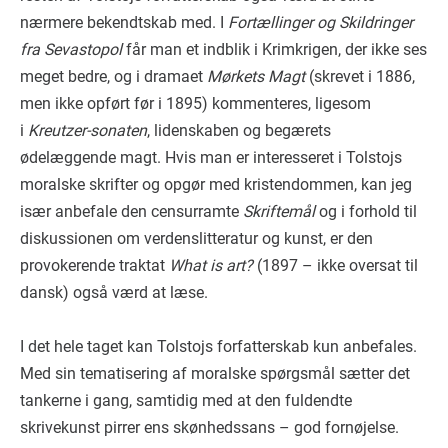
nærmere bekendtskab med. I
Fortællinger og Skildringer
fra Sevastopol
får man et indblik i Krimkrigen, der ikke ses
meget bedre, og i dramaet
Mørkets Magt
(skrevet i 1886,
men ikke opført før i 1895) kommenteres, ligesom
i
Kreutzer-sonaten
, lidenskaben og begærets
ødelæggende magt. Hvis man er interesseret i Tolstojs
moralske skrifter og opgør med kristendommen, kan jeg
især anbefale den censurramte
Skriftemål
og i forhold til
diskussionen om verdenslitteratur og kunst, er den
provokerende traktat
What is art?
(1897 – ikke oversat til
dansk) også værd at læse.
I det hele taget kan Tolstojs forfatterskab kun anbefales.
Med sin tematisering af moralske spørgsmål sætter det
tankerne i gang, samtidig med at den fuldendte
skrivekunst pirrer ens skønhedssans – god fornøjelse.