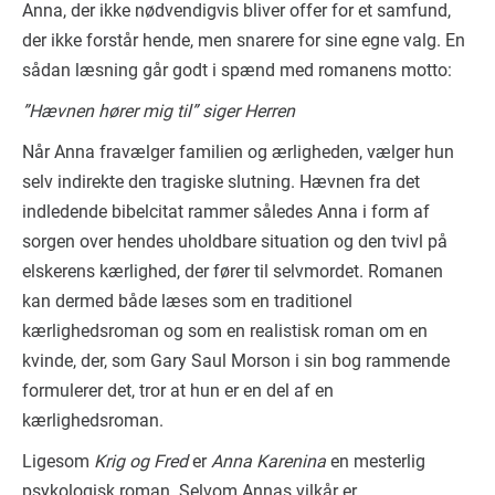
Anna, der ikke nødvendigvis bliver offer for et samfund,
der ikke forstår hende, men snarere for sine egne valg. En
sådan læsning går godt i spænd med romanens motto:
”Hævnen hører mig til” siger Herren
Når Anna fravælger familien og ærligheden, vælger hun
selv indirekte den tragiske slutning. Hævnen fra det
indledende bibelcitat rammer således Anna i form af
sorgen over hendes uholdbare situation og den tvivl på
elskerens kærlighed, der fører til selvmordet. Romanen
kan dermed både læses som en traditionel
kærlighedsroman og som en realistisk roman om en
kvinde, der, som Gary Saul Morson i sin bog rammende
formulerer det, tror at hun er en del af en
kærlighedsroman.
Ligesom
Krig og Fred
er
Anna Karenina
en mesterlig
psykologisk roman. Selvom Annas vilkår er