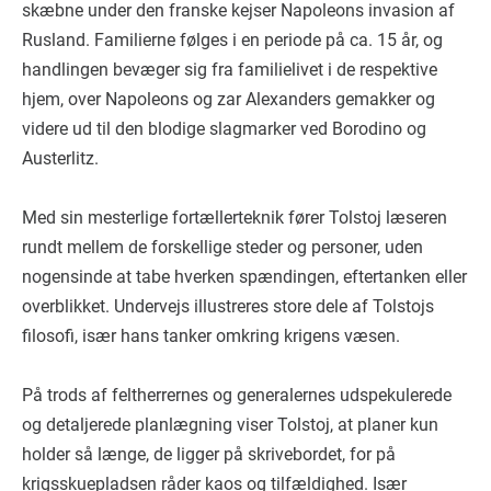
skæbne under den franske kejser Napoleons invasion af
Rusland. Familierne følges i en periode på ca. 15 år, og
handlingen bevæger sig fra familielivet i de respektive
hjem, over Napoleons og zar Alexanders gemakker og
videre ud til den blodige slagmarker ved Borodino og
Austerlitz.
Med sin mesterlige fortællerteknik fører Tolstoj læseren
rundt mellem de forskellige steder og personer, uden
nogensinde at tabe hverken spændingen, eftertanken eller
overblikket. Undervejs illustreres store dele af Tolstojs
filosofi, især hans tanker omkring krigens væsen.
På trods af feltherrernes og generalernes udspekulerede
og detaljerede planlægning viser Tolstoj, at planer kun
holder så længe, de ligger på skrivebordet, for på
krigsskuepladsen råder kaos og tilfældighed. Især