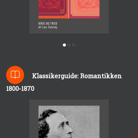
KRIG OG FRED
IVAN IL
Af Lev Tolstoj
Af Lev T
Klassikerguide: Romantikken
1800-1870