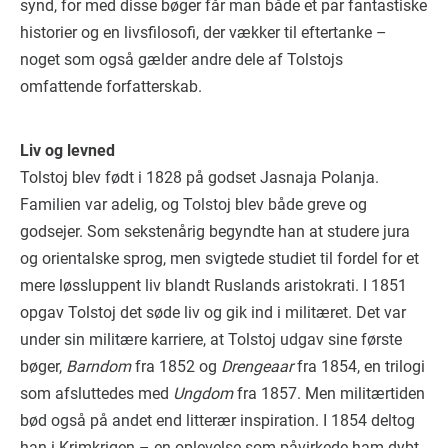
synd, for med disse bøger får man både et par fantastiske
historier og en livsfilosofi, der vækker til eftertanke –
noget som også gælder andre dele af Tolstojs
omfattende forfatterskab.
Liv og levned
Tolstoj blev født i 1828 på godset Jasnaja Polanja.
Familien var adelig, og Tolstoj blev både greve og
godsejer. Som sekstenårig begyndte han at studere jura
og orientalske sprog, men svigtede studiet til fordel for et
mere løssluppent liv blandt Ruslands aristokrati. I 1851
opgav Tolstoj det søde liv og gik ind i militæret. Det var
under sin militære karriere, at Tolstoj udgav sine første
bøger,
Barndom
fra 1852 og
Drengeaar
fra 1854, en trilogi
som afsluttedes med
Ungdom
fra 1857. Men militærtiden
bød også på andet end litterær inspiration. I 1854 deltog
han i Krimkrigen – en oplevelse som påvirkede ham dybt.