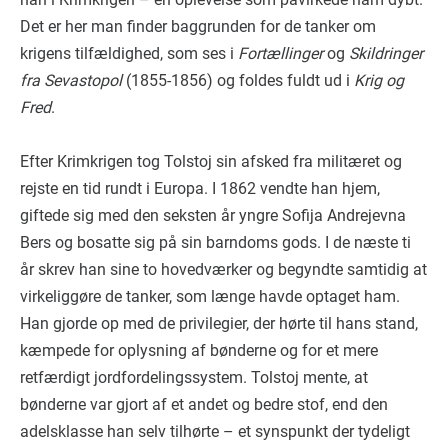
Det er her man finder baggrunden for de tanker om
krigens tilfældighed, som ses i
Fortællinger
og
Skildringer
fra Sevastopol
(1855-1856) og foldes fuldt ud i
Krig og
Fred
.
Efter Krimkrigen tog Tolstoj sin afsked fra militæret og
rejste en tid rundt i Europa. I 1862 vendte han hjem,
giftede sig med den seksten år yngre Sofija Andrejevna
Bers og bosatte sig på sin barndoms gods. I de næste ti
år skrev han sine to hovedværker og begyndte samtidig at
virkeliggøre de tanker, som længe havde optaget ham.
Han gjorde op med de privilegier, der hørte til hans stand,
kæmpede for oplysning af bønderne og for et mere
retfærdigt jordfordelingssystem. Tolstoj mente, at
bønderne var gjort af et andet og bedre stof, end den
adelsklasse han selv tilhørte – et synspunkt der tydeligt