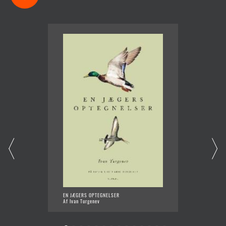
EN JÆGERS OPTEGNELSER
DE UTR
Af Ivan Turgenev
Af Kira