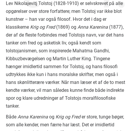
Lev Nikolajevitj Tolstoj (1828-1910) er selvskrevet på alle
opgørelser over store forfattere; men Tolstoj var ikke blot
kunstner – han var også filosof. Hvor det i dag er
klassikerne
Krig og Fred
(1869) og
Anna Karenina
(1877),
der af de fleste forbindes med Tolstojs navn, var det hans
tanker om fred og asketisk liv, også kendt som
tolstojanismen, som inspirerede Mahatma Gandhi,
Kibbuzbevægelsen og Martin Luther King. Tingene
hænger imidlertid sammen for Tolstoj, og hans filosofi
udtrykkes ikke kun i hans moralske skrifter, men også i
hans skønlitterære værker. Når man læser et af de to mest
kendte værker, vil man således kunne finde både indirekte
spor og klare udredninger af Tolstojs moralfilosofiske
tanker.
Både
Anna Karenina
og
Krig og Fred
er store, tunge bøger,
som alle kender, men færre har læst. Det er imidlertid