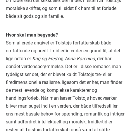
områder end det seksuelle, der findes i resten af Tolstojs
moralske skrifter, og som til sidst fik ham til at forlade
både sit gods og sin familie.
Hvor skal man begynde?
Som allerede angivet er Tolstojs forfatterskab både
omfattende og bredt. Imidlertid er der en grund til, at det
lige netop er
Krig og Fred
og
Anna Karenina
, der har
opnået verdensberømmelse. Det er i disse romaner, man
tydeligst ser det, der er blevet kaldt Tolstojs tre- eller
firedimensionelle realisme, ligesom det er her, man finder
de mest levende og komplekse karakterer og
handlingsforløb. Når man læser Tolstojs hovedværker,
bliver man suget ind i en verden, der både tilfredsstiller
ens mest basale behov for spænding, romantik og intriger
samt udfordret intellektuelt og moralsk. Imidlertid er
resten af Tolstojs forfatterskab også værd at stifte