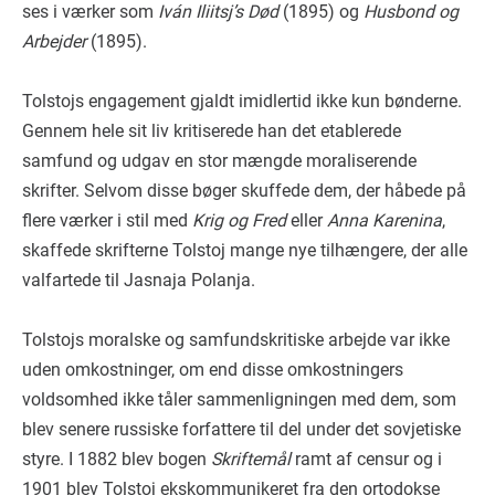
ses i værker som
Iván Iliitsj’s Død
(1895) og
Husbond og
Arbejder
(1895).
Tolstojs engagement gjaldt imidlertid ikke kun bønderne.
Gennem hele sit liv kritiserede han det etablerede
samfund og udgav en stor mængde moraliserende
skrifter. Selvom disse bøger skuffede dem, der håbede på
flere værker i stil med
Krig og Fred
eller
Anna Karenina
,
skaffede skrifterne Tolstoj mange nye tilhængere, der alle
valfartede til Jasnaja Polanja.
Tolstojs moralske og samfundskritiske arbejde var ikke
uden omkostninger, om end disse omkostningers
voldsomhed ikke tåler sammenligningen med dem, som
blev senere russiske forfattere til del under det sovjetiske
styre. I 1882 blev bogen
Skriftemål
ramt af censur og i
1901 blev Tolstoj ekskommunikeret fra den ortodokse