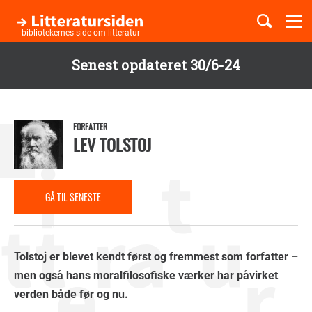
Togg
navi
- bibliotekernes side om litteratur
Senest opdateret 30/6-24
Børnebøger
Gå
til
Boglister
hovedindhold
FORFATTER
LEV TOLSTOJ
Temaer
GÅ TIL SENESTE
ANMELDELSE
Tolstoj er blevet kendt først og fremmest som forfatter –
men også hans moralfilosofiske værker har påvirket
verden både før og nu.