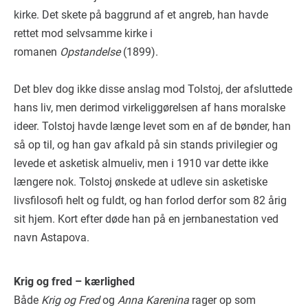
kirke. Det skete på baggrund af et angreb, han havde
rettet mod selvsamme kirke i
romanen
Opstandelse
(1899).
Det blev dog ikke disse anslag mod Tolstoj, der afsluttede
hans liv, men derimod virkeliggørelsen af hans moralske
ideer. Tolstoj havde længe levet som en af de bønder, han
så op til, og han gav afkald på sin stands privilegier og
levede et asketisk almueliv, men i 1910 var dette ikke
længere nok. Tolstoj ønskede at udleve sin asketiske
livsfilosofi helt og fuldt, og han forlod derfor som 82 årig
sit hjem. Kort efter døde han på en jernbanestation ved
navn Astapova.
Krig og fred – kærlighed
Både
Krig og Fred
og
Anna Karenina
rager op som