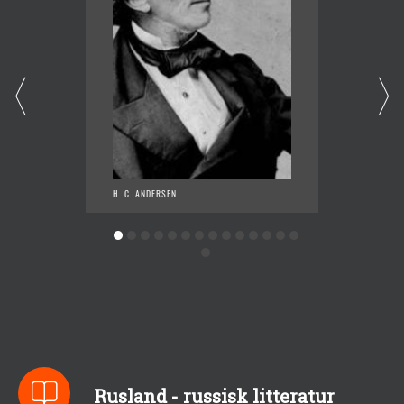
H. C. ANDERSEN
JANE A
Rusland - russisk litteratur