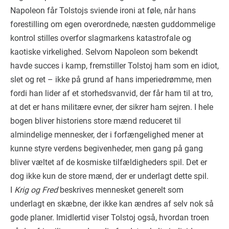
Napoleon får Tolstojs sviende ironi at føle, når hans
forestilling om egen overordnede, næsten guddommelige
kontrol stilles overfor slagmarkens katastrofale og
kaotiske virkelighed. Selvom Napoleon som bekendt
havde succes i kamp, fremstiller Tolstoj ham som en idiot,
slet og ret – ikke på grund af hans imperiedrømme, men
fordi han lider af et storhedsvanvid, der får ham til at tro,
at det er hans militære evner, der sikrer ham sejren. I hele
bogen bliver historiens store mænd reduceret til
almindelige mennesker, der i forfængelighed mener at
kunne styre verdens begivenheder, men gang på gang
bliver væltet af de kosmiske tilfældigheders spil. Det er
dog ikke kun de store mænd, der er underlagt dette spil.
I
Krig og Fred
beskrives mennesket generelt som
underlagt en skæbne, der ikke kan ændres af selv nok så
gode planer. Imidlertid viser Tolstoj også, hvordan troen