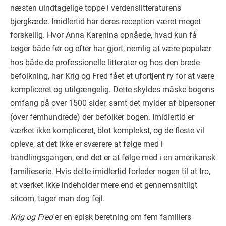
næsten uindtagelige toppe i verdenslitteraturens
bjergkæde. Imidlertid har deres reception været meget
forskellig. Hvor Anna Karenina opnåede, hvad kun få
bøger både før og efter har gjort, nemlig at være populær
hos både de professionelle litterater og hos den brede
befolkning, har Krig og Fred fået et ufortjent ry for at være
kompliceret og utilgængelig. Dette skyldes måske bogens
omfang på over 1500 sider, samt det mylder af bipersoner
(over femhundrede) der befolker bogen. Imidlertid er
værket ikke kompliceret, blot komplekst, og de fleste vil
opleve, at det ikke er sværere at følge med i
handlingsgangen, end det er at følge med i en amerikansk
familieserie. Hvis dette imidlertid forleder nogen til at tro,
at værket ikke indeholder mere end et gennemsnitligt
sitcom, tager man dog fejl.
Krig og Fred
er en episk beretning om fem familiers