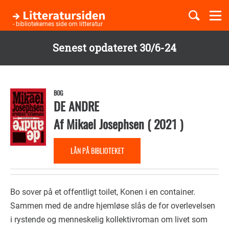
Togg
navi
- bibliotekernes side om litteratur
Senest opdateret 30/6-24
Børnebøger
Gå
til
Boglister
hovedindhold
BOG
DE ANDRE
Af
Mikael Josephsen
(
2021
)
Temaer
LÅN PÅ BIBLIOTEKET
Bo sover på et offentligt toilet, Konen i en container.
Sammen med de andre hjemløse slås de for overlevelsen
i rystende og menneskelig kollektivroman om livet som