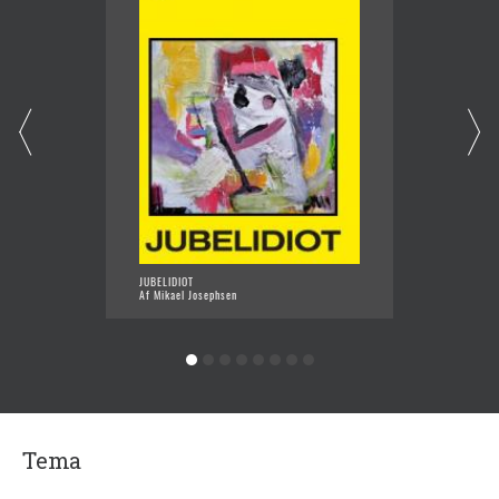
JUBELIDIOT
JEG ER
Af Mikael Josephsen
Af Mika
Tema