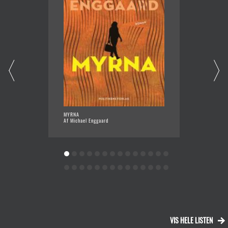
MYRNA
SNYDT 
Af Michael Enggaard
Af Thom
VIS HELE LISTEN