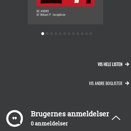
DE ANDRE
AT DRØ
Af Mikael P. Josephsen
VÆRE I
Af René
VIS HELE LISTEN
VIS ANDRE BOGLISTER
Brugernes anmeldelser
0 anmeldelser