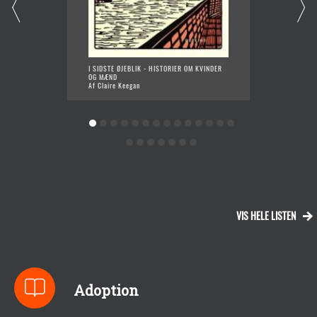
I SIDSTE ØJEBLIK - HISTORIER OM KVINDER
DESPER
OG MÆND
Af Mega
Af Claire Keegan
VIS HELE LISTEN
Adoption