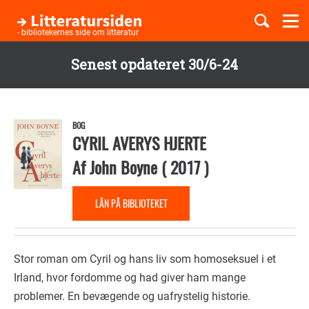
Togg
navi
- bibliotekernes side om litteratur
Senest opdateret 30/6-24
Børnebøger
Gå
til
Boglister
hovedindhold
BOG
CYRIL AVERYS HJERTE
Af
John Boyne
(
2017
)
Temaer
LÅN PÅ BIBLIOTEKET
Stor roman om Cyril og hans liv som homoseksuel i et
Irland, hvor fordomme og had giver ham mange
problemer. En bevægende og uafrystelig historie.