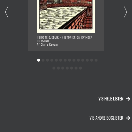
I SIDSTE ØJEBLIK - HISTORIER OM KVINDER
DESPER
OG MÆND
Af Mega
Af Claire Keegan
VIS HELE LISTEN
VIS ANDRE BOGLISTER