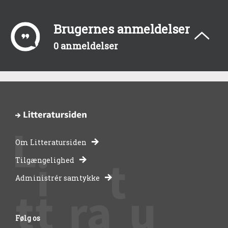
Brugernes anmeldelser
0 anmeldelser
Om Litteratursiden
-
Tilgængelighed
Administrér samtykke
bibliotekernes
side
Følg os