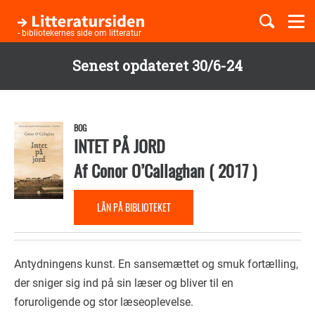
Togg
navi
- bibliotekernes side om litteratur
Senest opdateret 30/6-24
Børnebøger
Gå
til
Boglister
hovedindhold
BOG
INTET PÅ JORD
Af
Conor O’Callaghan
(
2017
)
Temaer
LÅN PÅ BIBLIOTEKET
Antydningens kunst. En sansemættet og smuk fortælling,
der sniger sig ind på sin læser og bliver til en
foruroligende og stor læseoplevelse.