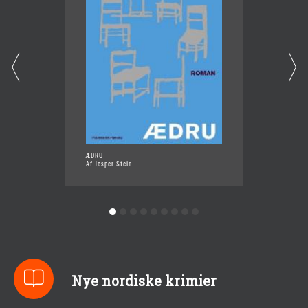
ÆDRU
RAMPE
Af Jesper Stein
Af Jesp
Nye nordiske krimier