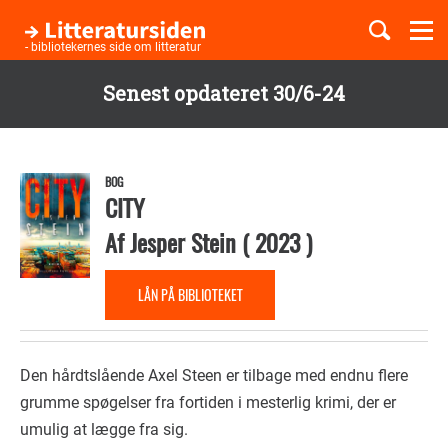
Togg
navi
- bibliotekernes side om litteratur
Senest opdateret 30/6-24
Børnebøger
Gå
til
Boglister
hovedindhold
BOG
CITY
Af
Jesper Stein
(
2023
)
Temaer
LÅN PÅ BIBLIOTEKET
Den hårdtslående Axel Steen er tilbage med endnu flere
grumme spøgelser fra fortiden i mesterlig krimi, der er
umulig at lægge fra sig.