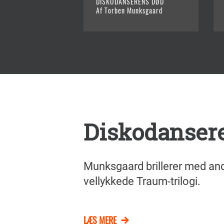
DISKODANSERENS DØD
Af Torben Munksgaard
Diskodanser
Munksgaard brillerer med and
vellykkede Traum-trilogi.
LÆS MERE