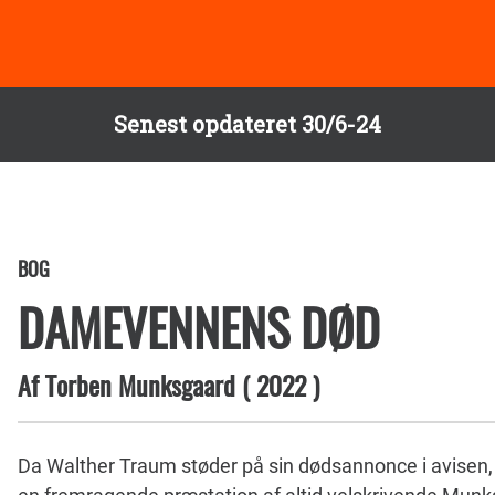
Senest opdateret 30/6-24
BOG
DAMEVENNENS DØD
Af
Torben Munksgaard
(
2022
)
Da Walther Traum støder på sin dødsannonce i avisen