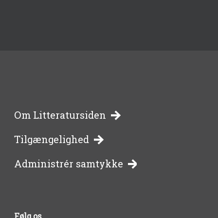
-
Om Litteratursiden
Tilgængelighed
bibliotekernes
Administrér samtykke
side
om
Følg os