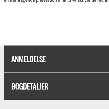
en fremragende præstation af altid velskrivende Munk
ANMELDELSE
BOGDETALJER