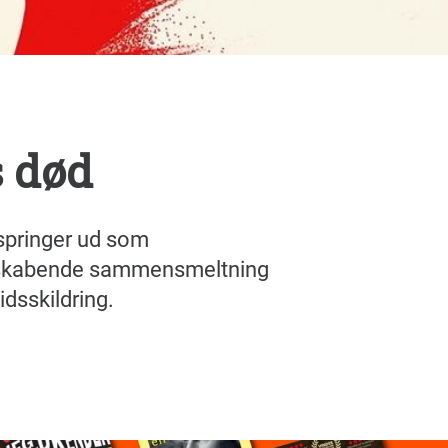
s død
pringer ud som
 nyskabende sammensmeltning
dsskildring.