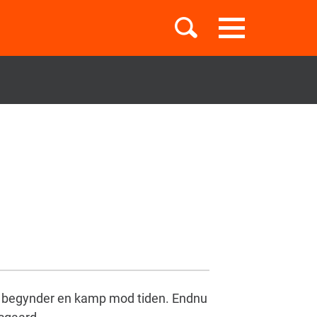
Toggle
navigation
Børnebøger
Boglister
Temaer
, begynder en kamp mod tiden. Endnu