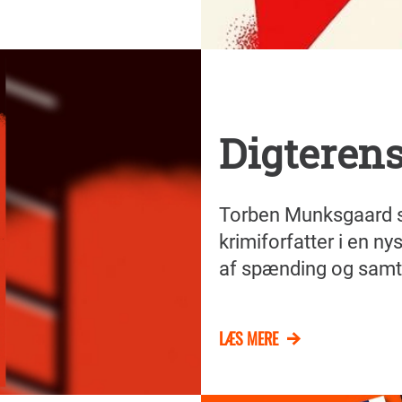
Digteren
Torben Munksgaard s
krimiforfatter i en
af spænding og samti
LÆS MERE