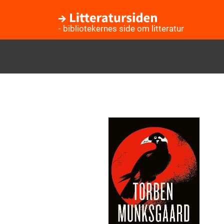
- bibliotekernes side om litteratur
Gå
til
hovedindhold