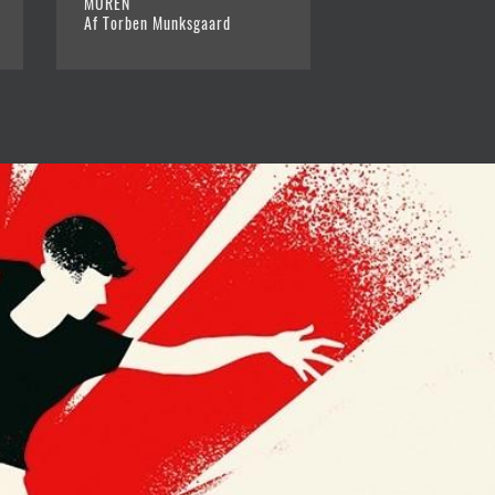
MUREN
I VIRKELIGHEDEN
Af Torben Munksgaard
Af Torben Munksg