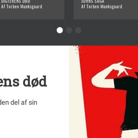
DIGTERENS DØD
JOHNS SAGA
Af Torben Munksgaard
Af Torben Munksgaard
ens død
en del af sin