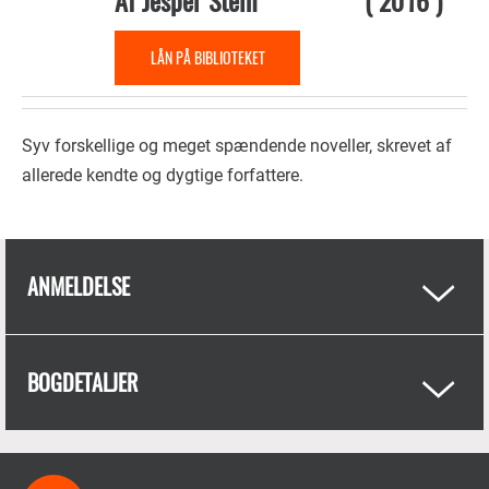
Af
Jesper Stein
(
2016
)
LÅN PÅ BIBLIOTEKET
Syv forskellige og meget spændende noveller, skrevet af
allerede kendte og dygtige forfattere.
ANMELDELSE
BOGDETALJER