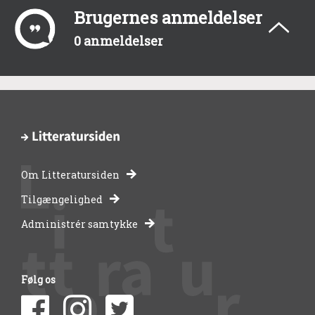
Brugernes anmeldelser
0 anmeldelser
Om Litteratursiden
-
Tilgængelighed
Administrér samtykke
bibliotekernes
side
Følg os
om