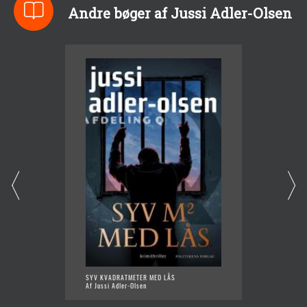
Andre bøger af Jussi Adler-Olsen
SYV KVADRATMETER MED LÅS
SPRÆKK
Af Jussi Adler-Olsen
Af Juss