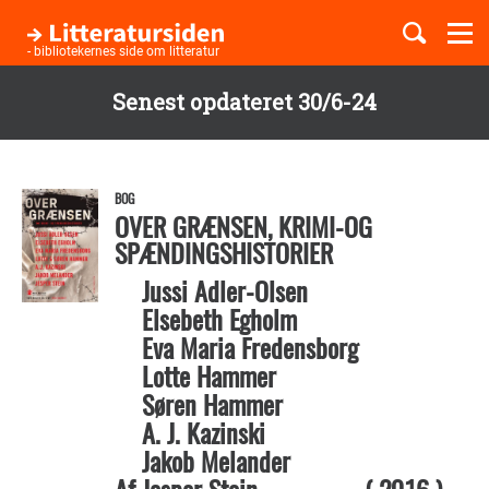
Togg
navi
- bibliotekernes side om litteratur
Senest opdateret 30/6-24
Børnebøger
Gå
til
Boglister
hovedindhold
BOG
OVER GRÆNSEN, KRIMI-OG
SPÆNDINGSHISTORIER
Temaer
Jussi Adler-Olsen
Elsebeth Egholm
Eva Maria Fredensborg
Lotte Hammer
Søren Hammer
A. J. Kazinski
Jakob Melander