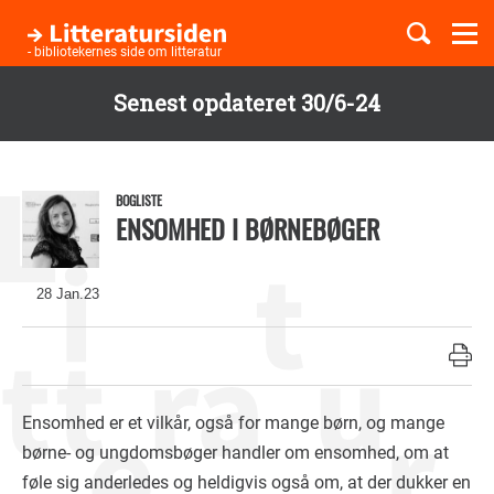
Togg
navi
- bibliotekernes side om litteratur
Senest opdateret 30/6-24
Børnebøger
Gå
til
Boglister
hovedindhold
BOGLISTE
ENSOMHED I BØRNEBØGER
Temaer
28 Jan.23
Ensomhed er et vilkår, også for mange børn, og mange
børne- og ungdomsbøger handler om ensomhed, om at
føle sig anderledes og heldigvis også om, at der dukker en