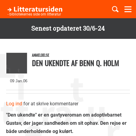
Togg
navi
- bibliotekernes side om litteratur
Senest opdateret 30/6-24
Børnebøger
Gå
til
Boglister
hovedindhold
ANMELDELSE
DEN UKENDTE AF BENN Q. HOLM
Temaer
09 Jan.06
Log ind
for at skrive kommentarer
"Den ukendte" er en gavtyveroman om adoptivbarnet
Gustav, der jager sandheden om sit ophav. Den rejse er
både underholdende og kulørt.