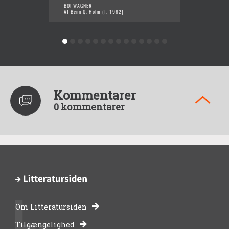
BOI WAGNER
ET STYK
Af Benn Q. Holm (f. 1962)
Af Benn
Kommentarer
0 kommentarer
Om Litteratursiden
-
Tilgængelighed