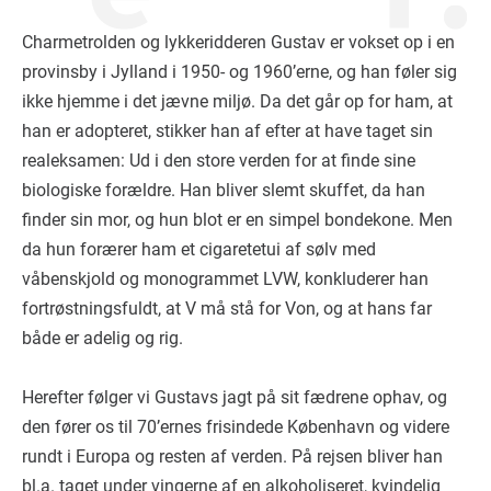
Charmetrolden og lykkeridderen Gustav er vokset op i en
provinsby i Jylland i 1950- og 1960’erne, og han føler sig
ikke hjemme i det jævne miljø. Da det går op for ham, at
han er adopteret, stikker han af efter at have taget sin
realeksamen: Ud i den store verden for at finde sine
biologiske forældre. Han bliver slemt skuffet, da han
finder sin mor, og hun blot er en simpel bondekone. Men
da hun forærer ham et cigaretetui af sølv med
våbenskjold og monogrammet LVW, konkluderer han
fortrøstningsfuldt, at V må stå for Von, og at hans far
både er adelig og rig.
Herefter følger vi Gustavs jagt på sit fædrene ophav, og
den fører os til 70’ernes frisindede København og videre
rundt i Europa og resten af verden. På rejsen bliver han
bl.a. taget under vingerne af en alkoholiseret, kvindelig