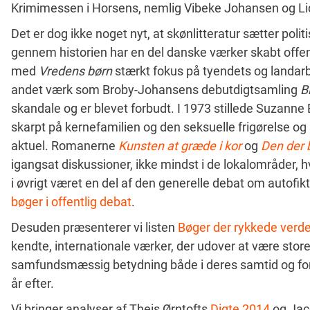
Krimimessen i Horsens, nemlig Vibeke Johansen og L
Det er dog ikke noget nyt, at skønlitteratur sætter pol
gennem historien har en del danske værker skabt offen
med
Vredens børn
stærkt fokus på tyendets og landar
andet værk som Broby-Johansens debutdigtsamling
B
skandale og er blevet forbudt. I 1973 stillede Suzann
skarpt på kernefamilien og den seksuelle frigørelse og 
aktuel. Romanerne
Kunsten at græde i kor
og
Den der 
igangsat diskussioner, ikke mindst i de lokalområder, h
i øvrigt været en del af den generelle debat om autofik
bøger i offentlig debat
.
Desuden præsenterer vi listen
Bøger der rykkede verd
kendte, internationale værker, der udover at være store
samfundsmæssig betydning både i deres samtid og f
år efter.
Vi bringer analyser af Theis Ørntofts
Digte 2014
og Jac