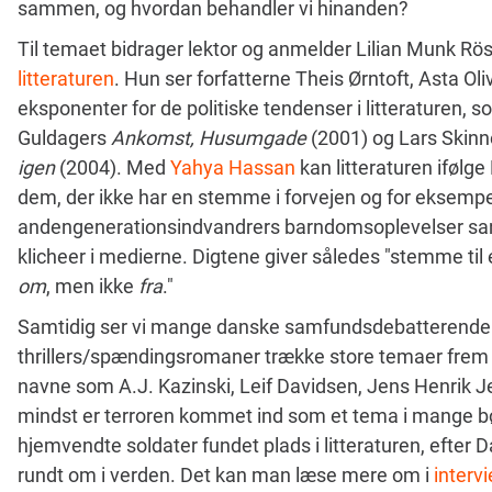
sammen, og hvordan behandler vi hinanden?
Til temaet bidrager lektor og anmelder Lilian Munk Rö
litteraturen
. Hun ser forfatterne Theis Ørntoft, Asta 
eksponenter for de politiske tendenser i litteraturen, s
Guldagers
Ankomst, Husumgade
(2001) og Lars Skin
igen
(2004). Med
Yahya Hassan
kan litteraturen ifølg
dem, der ikke har en stemme i forvejen og for eksempe
andengenerationsindvandrers barndomsoplevelser san
klicheer i medierne. Digtene giver således "stemme til 
om
, men ikke
fra
."
Samtidig ser vi mange danske samfundsdebatterende o
thrillers/spændingsromaner trække store temaer frem s
navne som A.J. Kazinski, Leif Davidsen, Jens Henrik J
mindst er terroren kommet ind som et tema i mange bø
hjemvendte soldater fundet plads i litteraturen, efter D
rundt om i verden. Det kan man læse mere om i
interv