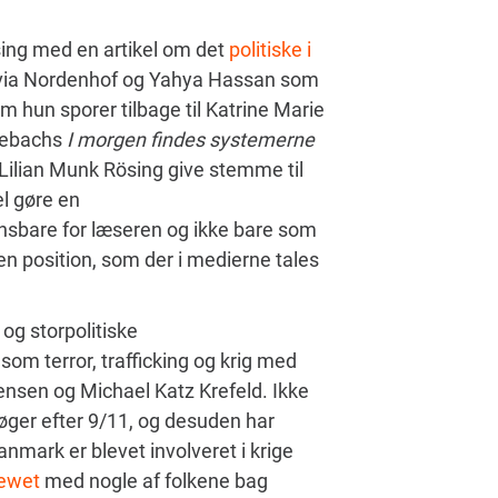
sing med en artikel om det
politiske i
Olivia Nordenhof og Yahya Hassan som
om hun sporer tilbage til Katrine Marie
nebachs
I morgen findes systemerne
e Lilian Munk Rösing give stemme til
l gøre en
sbare for læseren og ikke bare som
en position, som der i medierne tales
g storpolitiske
om terror, trafficking og krig med
ensen og Michael Katz Krefeld. Ikke
ger efter 9/11, og desuden har
anmark er blevet involveret i krige
iewet
med nogle af folkene bag