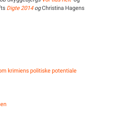
fts
Digte 2014
og
Christina Hagens
om krimiens politiske potentiale
sen