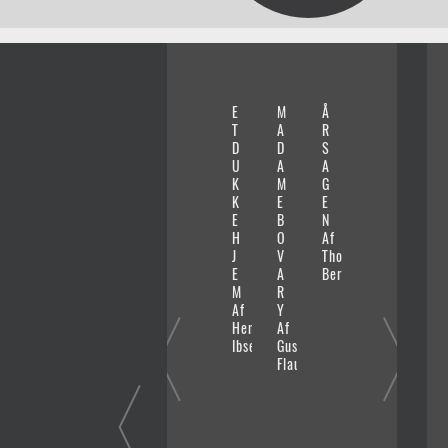
E
M
Å
D
A
T
A
R
E
M
D
D
S
N
E
U
A
A
U
R
K
M
G
N
I
K
E
E
G
C
E
B
N
E
A
H
O
Af
W
N
J
V
Thomas
E
P
E
A
Bernhard
R
S
M
R
T
Y
Af
Y
H
C
Henrik
Af
E
H
Ibsen
Gustave
R
O
Flaubert
S
Af
L
Bret
I
Easto
D
Ellis
E