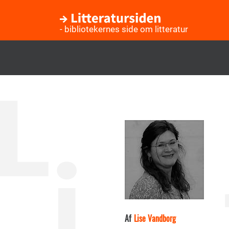
- bibliotekernes side om litteratur
Gå
til
hovedindhold
Af
Lise Vandborg