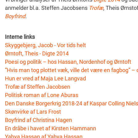
anmelder bl.a. Steffen Jacobsens
Trofæ
, Theis Ørnsto
Boyfrind
.
Interne links
Skyggebjerg, Jacob - Vor tids helt
Ørntoft, Theis - Digte 2014
Poesi og politik – hos Hassan, Nordenhof og Ørntoft
”Hvis man tog plottet væk, ville det være en fagbog” – 
Hun er vred af Maja Lee Langvad
Trofæ af Steffen Jacobsen
Politisk roman af Lone Aburas
Den Danske Borgerkrig 2018-24 af Kaspar Colling Niel
Skønvirke af Lars Frost
Boyfrind af Christina Hagen
En dråbe i havet af Kirsten Hammann
Yahya Hassan af Yahya Hassan