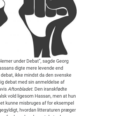
Problemer under Debat”, sagde Georg
 Hassans digte mere levende end
y debat, ikke mindst da den svenske
ftig debat med sin anmeldelse af
avis
Aftonbladet
. Den iranskfødte
kalsk vold ligesom Hassan, men at hun
i det kunne misbruges af for eksempel
gegyldigt, hvordan litteraturen præger