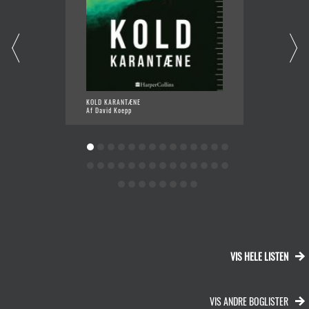
KOLD KARANTÆNE
BIRD B
Af David Koepp
Af Josh
VIS HELE LISTEN
VIS ANDRE BOGLISTER