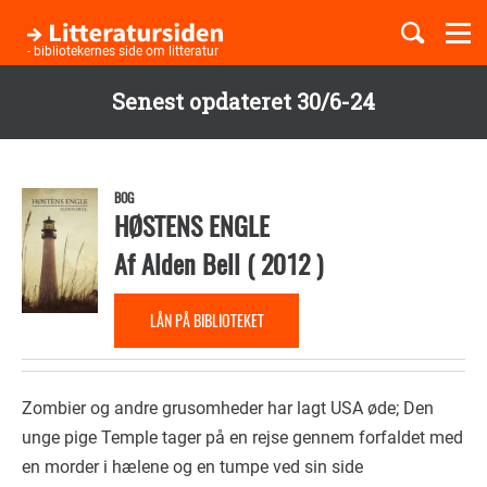
Togg
navi
- bibliotekernes side om litteratur
Senest opdateret 30/6-24
Børnebøger
Gå
til
Boglister
hovedindhold
BOG
HØSTENS ENGLE
Af
Alden Bell
(
2012
)
Temaer
LÅN PÅ BIBLIOTEKET
Zombier og andre grusomheder har lagt USA øde; Den
unge pige Temple tager på en rejse gennem forfaldet med
en morder i hælene og en tumpe ved sin side