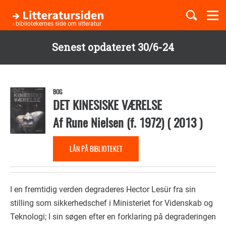
Togg
navi
- bibliotekernes side om litteratur
Senest opdateret 30/6-24
Børnebøger
Gå
til
Boglister
hovedindhold
BOG
DET KINESISKE VÆRELSE
Af
Rune Nielsen (f. 1972)
(
2013
)
Temaer
LÅN PÅ BIBLIOTEKET
I en fremtidig verden degraderes Hector Lesür fra sin
stilling som sikkerhedschef i Ministeriet for Videnskab og
Teknologi; I sin søgen efter en forklaring på degraderingen