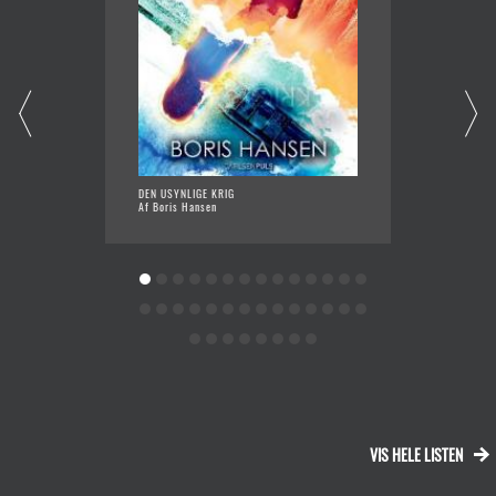
DEN USYNLIGE KRIG
DE ANS
Af Boris Hansen
Af Olga
VIS HELE LISTEN