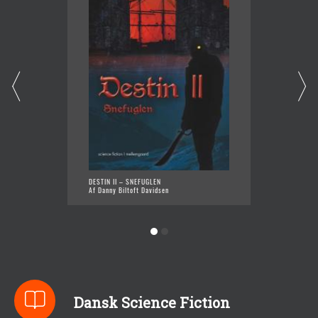
DESTIN II – SNEFUGLEN
META-T
Af Danny Biltoft Davidsen
Af Dann
Dansk Science Fiction