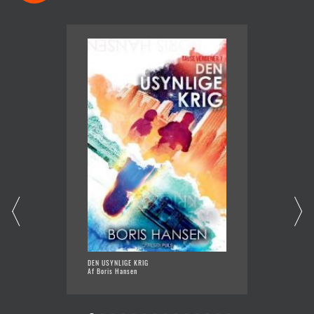
DEN USYNLIGE KRIG
DE ANS
Af Boris Hansen
Af Olga