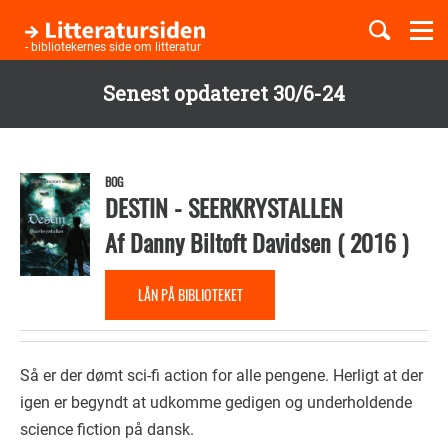
Togg
navi
- bibliotekernes side om litteratur
Senest opdateret 30/6-24
Børnebøger
Gå
til
Boglister
hovedindhold
BOG
DESTIN - SEERKRYSTALLEN
Af
Danny Biltoft Davidsen
(
2016
)
Temaer
LÅN PÅ BIBLIOTEKET
Så er der dømt sci-fi action for alle pengene. Herligt at der
igen er begyndt at udkomme gedigen og underholdende
science fiction på dansk.