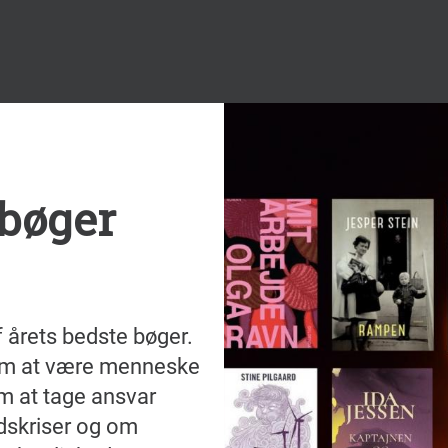
 bøger
 årets bedste bøger.
 om at være menneske
m at tage ansvar
dskriser og om