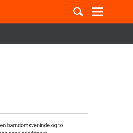
Toggle
navigation
Børnebøger
Boglister
Temaer
en barndomsveninde og to