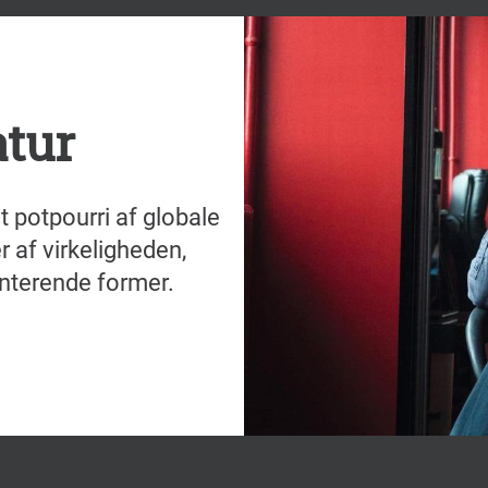
atur
et potpourri af globale
r af virkeligheden,
nterende former.