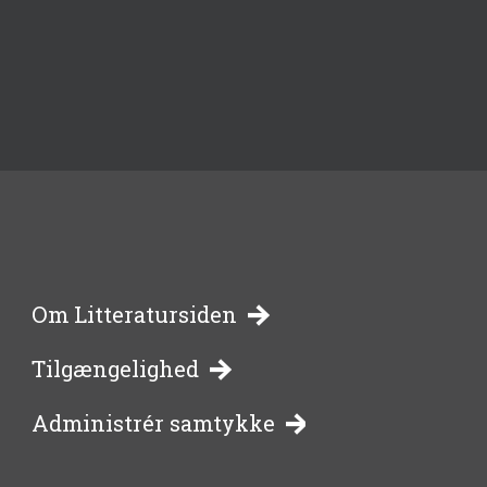
-
Om Litteratursiden
Tilgængelighed
bibliotekernes
Administrér samtykke
side