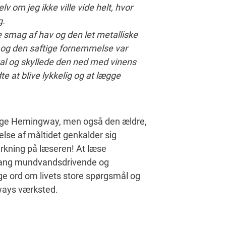
elv om jeg ikke ville vide helt, hvor
g.
smag af hav og den let metalliske
og den saftige fornemmelse var
kal og skyllede den ned med vinens
e at blive lykkelig og at lægge
 unge Hemingway, men også den ældre,
lse af måltidet genkalder sig
irkning på læseren! At læse
 lang mundvandsdrivende og
ge ord om livets store spørgsmål og
gways værksted.