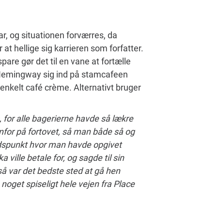
ar, og situationen forværres, da
 at hellige sig karrieren som forfatter.
spare gør det til en vane at fortælle
er Hemingway sig ind på stamcafeen
 enkelt café crème. Alternativt bruger
, for alle bagerierne havde så lækre
denfor på fortovet, så man både så og
idspunkt hvor man havde opgivet
ville betale for, og sagde til sin
så var det bedste sted at gå hen
oget spiseligt hele vejen fra Place