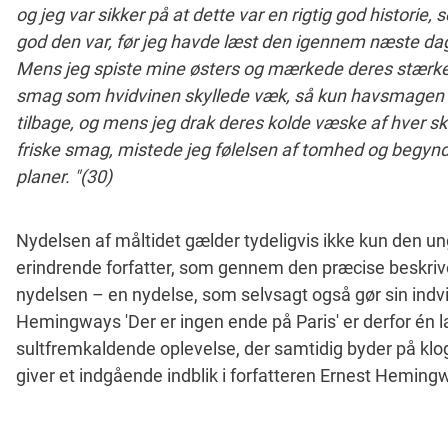
og jeg var sikker på at dette var en rigtig god historie, s
god den var, før jeg havde læst den igennem næste da
Mens jeg spiste mine østers og mærkede deres stærke 
smag som hvidvinen skyllede væk, så kun havsmagen 
tilbage, og mens jeg drak deres kolde væske af hver s
friske smag, mistede jeg følelsen af tomhed og begyndt
planer. "(30)
Nydelsen af måltidet gælder tydeligvis ikke kun den
erindrende forfatter, som gennem den præcise beskrive
nydelsen – en nydelse, som selvsagt også gør sin indv
Hemingways 'Der er ingen ende på Paris' er derfor én
sultfremkaldende oplevelse, der samtidig byder på klo
giver et indgående indblik i forfatteren Ernest Hemin