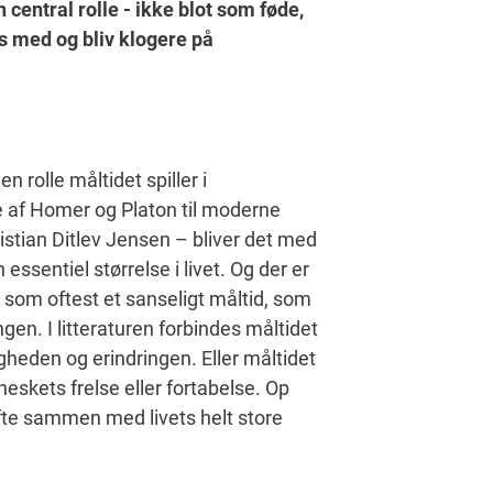
 central rolle - ikke blot som føde,
s med og bliv klogere på
n rolle måltidet spiller i
re af Homer og Platon til moderne
stian Ditlev Jensen – bliver det med
n essentiel størrelse i livet. Og der er
en som oftest et sanseligt måltid, som
en. I litteraturen forbindes måltidet
heden og erindringen. Eller måltidet
skets frelse eller fortabelse. Op
ofte sammen med livets helt store