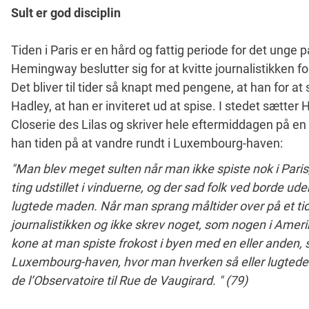
Sult er god disciplin
Tiden i Paris er en hård og fattig periode for det unge p
Hemingway beslutter sig for at kvitte journalistikken for
Det bliver til tider så knapt med pengene, at han for at 
Hadley, at han er inviteret ud at spise. I stedet sætt
Closerie des Lilas og skriver hele eftermiddagen på en
han tiden på at vandre rundt i Luxembourg-haven:
"Man blev meget sulten når man ikke spiste nok i Paris
ting udstillet i vinduerne, og der sad folk ved borde u
lugtede maden. Når man sprang måltider over på et t
journalistikken og ikke skrev noget, som nogen i Amerika 
kone at man spiste frokost i byen med en eller anden, 
Luxembourg-haven, hvor man hverken så eller lugtede n
de l’Observatoire til Rue de Vaugirard. " (79)