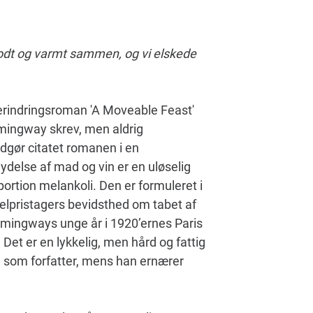
v godt og varmt sammen, og vi elskede
rindringsroman 'A Moveable Feast'
mingway skrev, men aldrig
 udgør citatet romanen i en
ydelse af mad og vin er en uløselig
ortion melankoli. Den er formuleret i
elpristagers bevidsthed om tabet af
emingways unge år i 1920’ernes Paris
Det er en lykkelig, men hård og fattig
 som forfatter, mens han ernærer