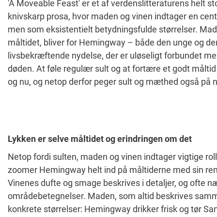
'A Moveable Feast' er et af verdenslitteraturens helt s
knivskarp prosa, hvor maden og vinen indtager en centr
men som eksistentielt betydningsfulde størrelser. Mad
måltidet, bliver for Hemingway – både den unge og den
livsbekræftende nydelse, der er uløseligt forbundet me
døden. At føle regulær sult og at fortære et godt måltid 
og nu, og netop derfor peger sult og mæthed også på ny
Lykken er selve måltidet og erindringen om det
Netop fordi sulten, maden og vinen indtager vigtige rolle
zoomer Hemingway helt ind på måltiderne med sin rene
Vinenes dufte og smage beskrives i detaljer, og ofte 
områdebetegnelser. Maden, som altid beskrives samme
konkrete størrelser: Hemingway drikker frisk og tør Sanc