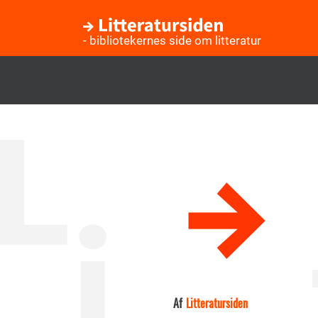
- bibliotekernes side om litteratur
Gå
til
hovedindhold
Af
Litteratursiden