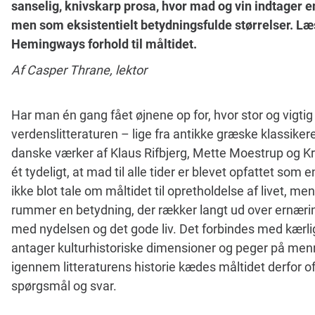
sanselig, knivskarp prosa, hvor mad og vin indtager en
men som eksistentielt betydningsfulde størrelser. Læ
Hemingways forhold til måltidet.
Af Casper Thrane, lektor
Har man én gang fået øjnene op for, hvor stor og vigtig e
verdenslitteraturen – lige fra antikke græske klassike
danske værker af Klaus Rifbjerg, Mette Moestrup og Kri
ét tydeligt, at mad til alle tider er blevet opfattet som e
ikke blot tale om måltidet til opretholdelse af livet, m
rummer en betydning, der rækker langt ud over ernæring
med nydelsen og det gode liv. Det forbindes med kærlig
antager kulturhistoriske dimensioner og peger på menne
igennem litteraturens historie kædes måltidet derfor 
spørgsmål og svar.