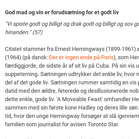
God mad og vin er forudsætning for et godt liv
"Vi spiste godt og billigt og drak godt og billigt og so
hinanden." (57)
Citatet stammer fra Ernest Hemingways (1899-1961) e
(1964) (på dansk:
Der er ingen ende på Paris
), som He
færdiggjorde, de sidste år af sit liv på Cuba. På sin vis
suppeterning. Sætningen udtrykker det enkle liv, hvor n
del af det gode liv. Sætningen rummer samtidig en vis p
datid med den ældre, feterede og desillusionerede nob
dette enkle, gode liv. 'A Moveable Feast' omhandler H
sammen med sin første kone Hadley og deres lille søn. 
tid, hvor den unge Hemingway forsøger at slå igennem
familien som journalist for avisen Toronto Star.