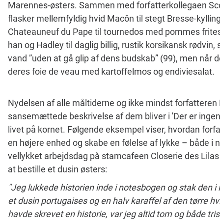
Marennes-østers. Sammen med forfatterkollegaen Scott 
flasker mellemfyldig hvid Macôn til stegt Bresse-kylling
Chateauneuf du Pape til tournedos med pommes frites. 
han og Hadley til daglig billig, rustik korsikansk rødvin
vand ”uden at gå glip af dens budskab” (99), men når de 
deres foie de veau med kartoffelmos og endiviesalat.
Nydelsen af alle måltiderne og ikke mindst forfatter
sansemættede beskrivelse af dem bliver i 'Der er inge
livet på kornet. Følgende eksempel viser, hvordan forfa
en højere enhed og skabe en følelse af lykke – både i nu
vellykket arbejdsdag på stamcafeen Closerie des Lila
at bestille et dusin østers:
"Jeg lukkede historien inde i notesbogen og stak den 
et dusin portugaises og en halv karaffel af den tørre h
havde skrevet en historie, var jeg altid tom og både tri