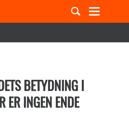
Toggle
navigation
Børnebøger
Boglister
IDETS BETYDNING I
R ER INGEN ENDE
Temaer