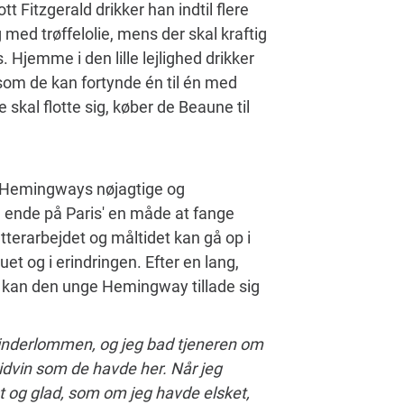
Fitzgerald drikker han indtil flere
 med trøffelolie, mens der skal kraftig
Hjemme i den lille lejlighed drikker
, som de kan fortynde én til én med
skal flotte sig, køber de Beaune til
en Hemingways nøjagtige og
n ende på Paris' en måde at fange
tterarbejdet og måltidet kan gå op i
et og i erindringen. Efter en lang,
s kan den unge Hemingway tillade sig
i inderlommen, og jeg bad tjeneren om
vidvin som de havde her. Når jeg
st og glad, som om jeg havde elsket,