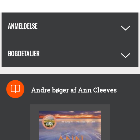
ANMELDELSE
BOGDETALJER
Andre bøger af Ann Cleeves