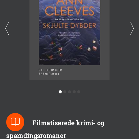
SKJULTE DYBDER
I LØGN
Af Ann Cleeves
Af Ann 
Filmatiserede krimi- og
spændingsromaner