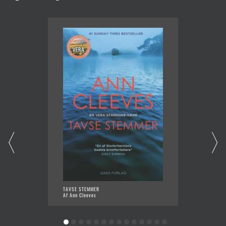
TAVSE STEMMER
PIGERN
Af Ann Cleeves
Af Lone