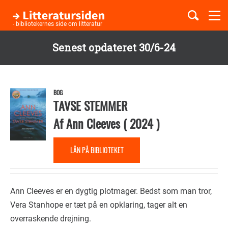
Togg
navi
- bibliotekernes side om litteratur
Senest opdateret 30/6-24
Børnebøger
Gå
til
Boglister
hovedindhold
BOG
TAVSE STEMMER
Af
Ann Cleeves
(
2024
)
Temaer
LÅN PÅ BIBLIOTEKET
Ann Cleeves er en dygtig plotmager. Bedst som man tror,
Vera Stanhope er tæt på en opklaring, tager alt en
overraskende drejning.