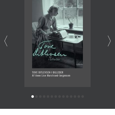
TOVE DITLEVSEN I BILLEDER
NATTEN
Af Anne Lise Marstrand-Jørgensen
OVER D
Af Anne