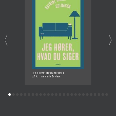
JEG HØRER, HVAD DU SIGER
ENDNU 
Af Katrine Marie Guldager
Af Katr