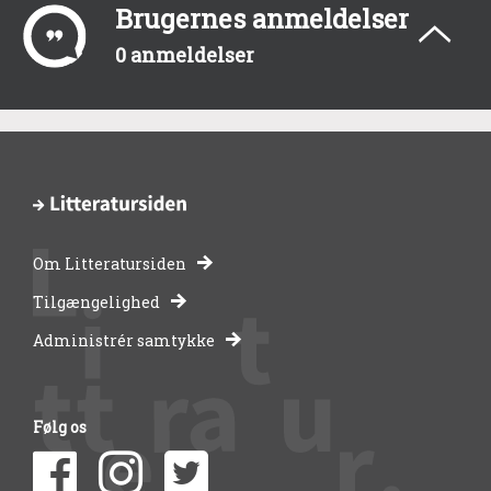
Brugernes anmeldelser
0 anmeldelser
Om Litteratursiden
-
Tilgængelighed
Administrér samtykke
bibliotekernes
side
Følg os
om