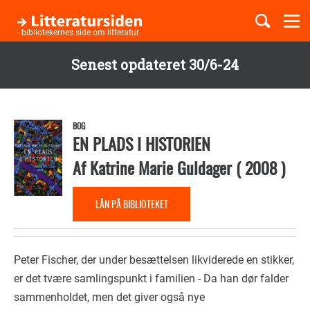
Togg
navi
- bibliotekernes side om litteratur
Senest opdateret 30/6-24
Børnebøger
Gå
til
Boglister
hovedindhold
BOG
EN PLADS I HISTORIEN
Af
Katrine Marie Guldager
(
2008
)
Temaer
LÅN PÅ BIBLIOTEKET
Peter Fischer, der under besættelsen likviderede en stikker,
er det tvære samlingspunkt i familien - Da han dør falder
sammenholdet, men det giver også nye