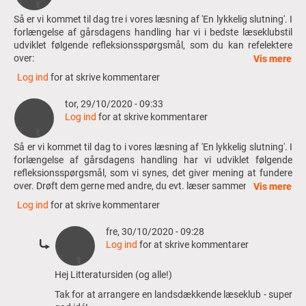
Så er vi kommet til dag tre i vores læsning af 'En lykkelig slutning'. I
forlængelse af gårsdagens handling har vi i bedste læseklubstil
udviklet følgende refleksionsspørgsmål, som du kan refelektere
over:
Vis mere
Log ind
for at skrive kommentarer
- Hvad tænker du om den overtro, vi får beskrevet? Kender du 
andre, mere nutidige typer overtro i forbindelse med død og 
tor, 29/10/2020 - 09:33
begravelse?
Log ind
for at skrive kommentarer
 - 
Hvad er dit indtryk af Femke? Hvilken type kvinde er hun?
Så er vi kommet til dag to i vores læsning af 'En lykkelig slutning'. I
 - Vi støder for første gang på navnet Liliane, som dør under 
forlængelse af gårsdagens handling har vi udviklet følgende
koleraepidemien i 1853. Giver beskrivelsen af hendes væsen 
refleksionsspørgsmål, som vi synes, det giver mening at fundere
over. Drøft dem gerne med andre, du evt. læser sammen med.
dig indtrykket af en bestemt karaktertype?
Vis mere
Log ind
for at skrive kommentarer
·
Hvordan reagerede du, da du læste om Nicolas’ afvigelse? 
fre, 30/10/2020 - 09:28
Fik du lyst til at smide bogen fra dig eller gav det lyst til at 
Log ind
for at skrive kommentarer
læse videre? Hvad får os til at læse videre?
Som
Hej Litteratursiden (og alle!)
·
Vi hører også om Nicolas’ to børn, Liliane og Christian. De 
svar
er ikke helt normale. Hvad tænkte du, var Nicolas’ plan, 
Tak for at arrangere en landsdækkende læseklub - super
til
som det er beskrevet side 7 – 8?