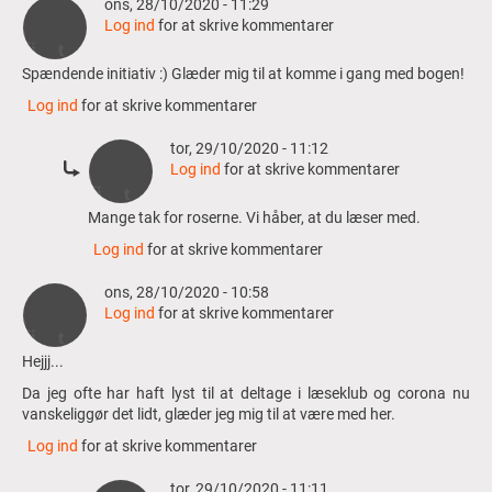
ons, 28/10/2020 - 11:29
I slutningen af prologen hvor Nicolas fortæller om sin
Log ind
for at skrive kommentarer
plan, tænkte jeg, at han ville tage sine børn med til
I morgen kommer vi med et resumé af dagens handling og lidt
Sønderjylland for at slå dem ihjel. Men jeg tænkte ikke, at
refleksionsspørgsmål. Og på fredag kan du for første gang stille
Spændende initiativ :) Glæder mig til at komme i gang med bogen!
Nicolas var en ond karakter af den grund - jeg tænkte, at
spørgsmål til maren (brug hashtagget #maren).
der måtte lægge noget bag. Så nu glæder jeg mig til at
Log ind
for at skrive kommentarer
lytte med og se/høre, hvordan handlingen udspiller sig.
tor, 29/10/2020 - 11:12
Log ind
for at skrive kommentarer
Som
Mange tak for roserne. Vi håber, at du læser med.
svar
Log ind
for at skrive kommentarer
til
Spændende
ons, 28/10/2020 - 10:58
initiativ
Log ind
for at skrive kommentarer
:)
…
Hejjj...
af
Anonym
Da jeg ofte har haft lyst til at deltage i læseklub og corona nu
(ikke
vanskeliggør det lidt, glæder jeg mig til at være med her.
efterprøvet)
Log ind
for at skrive kommentarer
tor, 29/10/2020 - 11:11