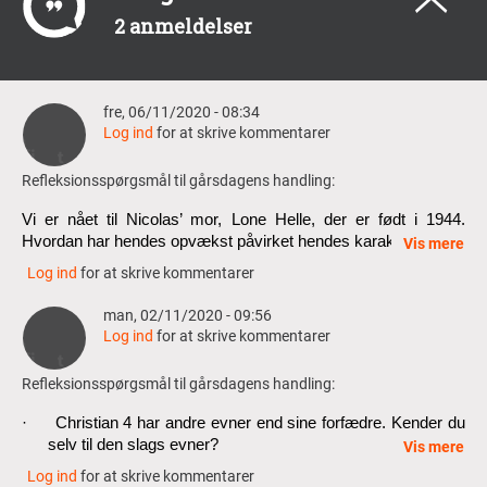
2 anmeldelser
fre, 06/11/2020 - 08:34
Log ind
for at skrive kommentarer
Refleksionsspørgsmål til gårsdagens handling:
Vi er nået til Nicolas’ mor, Lone Helle, der er født i 1944. 
Hvordan har hendes opvækst påvirket hendes karakter?
Vis mere
Log ind
for at skrive kommentarer
Beskriv Lone Helles forhold til husholdersken, Helga
man, 02/11/2020 - 09:56
Hvorfor udpeger Lone Helle / Nana Ejvind til at være far til 
Log ind
for at skrive kommentarer
Nicolas? 
Refleksionsspørgsmål til gårsdagens handling:
·
Christian 4 har andre evner end sine forfædre. Kender du 
selv til den slags evner?
Vis mere
Log ind
for at skrive kommentarer
·
Hvordan har du det med paranormale fænomener?