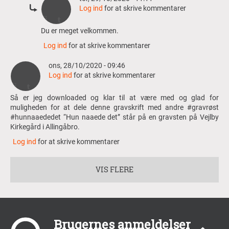
Log ind
for at skrive kommentarer
Som
Du er meget velkommen.
svar
Log ind
for at skrive kommentarer
til
Hejjj...
ons, 28/10/2020 - 09:46
Da
Log ind
for at skrive kommentarer
jeg
ofte
Så er jeg downloaded og klar til at være med og glad for
har…
muligheden for at dele denne gravskrift med andre #gravrøst
af
#hunnaaededet “Hun naaede det” står på en gravsten på Vejlby
Anonym
Kirkegård i Allingåbro.
(ikke
efterprøvet)
Log ind
for at skrive kommentarer
VIS FLERE
Brugernes anmeldelser