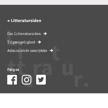
Om Litteratursiden
-
Tilgængelighed
Administrér samtykke
bibliotekernes
side
Følg os
om
litteratur