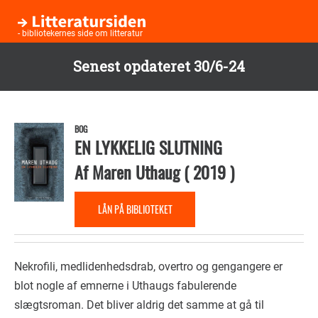
- bibliotekernes side om litteratur
Senest opdateret 30/6-24
Børneb
Gå
til
Bogl
hovedindhold
BOG
EN LYKKELIG SLUTNING
Af
Maren Uthaug
(
2019
)
Te
LÅN PÅ BIBLIOTEKET
Nekrofili, medlidenhedsdrab, overtro og gengangere er
blot nogle af emnerne i Uthaugs fabulerende
slægtsroman. Det bliver aldrig det samme at gå til