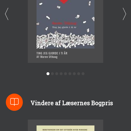
TING JEG GJORDE I TI ÅR
11%
Af Maren Uthaug
Af Mare
Vindere af Læsernes Bogpris