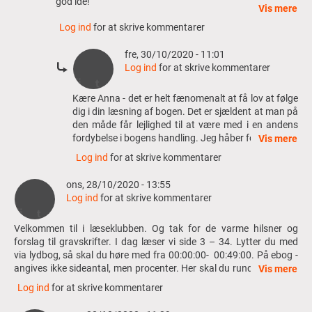
god idé!
Så
Vis mere
er
·
Hvad tænker I om det øsamfund, Tikopia, som Christian 
Jeg lytter til bogen på vej på arbejde: Jeg satte den i
Log ind
for at skrive kommentarer
vi
gang med at afspille, tændte bilen, kørte ud
den 1. kommer til, og de principper som bærer det samfund?
kommet
ad parkeringskælderen og ud på vejen. Der var nok gået
fre, 30/10/2020 - 11:01
til
et par minutter, da det gik op for mig, at jeg var gået glip
Log ind
for at skrive kommentarer
dag
af noget essentielt. Måske da oplæseren (som forresten
to
er helt fantastisk - Thomas Jacob Clausen) læste:
Som
Kære Anna - det er helt fænomenalt at få lov at følge
i…
"Selvfølgelig har jeg ledt efter forklaringer på, hvorfor
svar
dig i din læsning af bogen. Det er sjældent at man på
af
netop jeg skal pines med denne skamfulde tilbøjelighed".
til
den måde får lejlighed til at være med i en andens
Anonym
Hvilken skamfuld tilbøjelighed?, tænkte jeg.
Hej
fordybelse i bogens handling. Jeg håber fortællingen
Vis mere
(ikke
Så jeg blev nødt til at spole tilbage til begyndelsen, hvor
Litteratursiden
stadig har tag i dig og at du fortsat er med.
efterprøvet)
Log ind
for at skrive kommentarer
den første sætning som bekendt lyder: "Første gang kold
(og
hud fik det til at sitre i mig var i 1986". Jeg fik ikke lyst til
alle…
ons, 28/10/2020 - 13:55
at kaste bogen fra mig - det kunne jeg jo af gode grunde
af
Log ind
for at skrive kommentarer
ikke. Men jeg blev da noget overrasket. Normalt lytter jeg
Anonym
kun til handlingsdrevne og kronologiske fortællinger i
(ikke
bilen, så jeg til tider kan lytte med kun et halvt øre.
Velkommen til i læseklubben. Og tak for de varme hilsner og
efterprøvet)
forslag til gravskrifter. I dag læser vi side 3 – 34. Lytter du med
Men da jeg spolede tilbage og lyttede til den første
via lydbog, så skal du høre med fra 00:00:00- 00:49:00. På ebog -
sætning, gik det op for mig, at 'En lykkelig slutning' ikke
angives ikke sideantal, men procenter. Her skal du runde 8% - eller
Vis mere
kan lyttes med et halvt øre. Der gik en gysen gennem
læse forud.
mig, da jeg hørte den første sætning igen - så var scenen
Log ind
for at skrive kommentarer
ligesom sat.