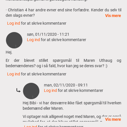
· Christian 4 har andre evner end sine forfædre. Kender du selv til
den slags evner?
Vis mere
· Hvordan har du det med paranormale fænomener?
Log ind
for at skrive kommentarer
søn, 01/11/2020 - 11:21
Log ind
for at skrive kommentarer
Hej.
Er der blevet stillet spørgsmål til Maren Uthaug og
bedemændenes? og i så fald, hvor kan jeg se deres svar? :)
Log ind
for at skrive kommentarer
man, 02/11/2020 - 09:11
Log ind
for at skrive kommentarer
Som
Hej Bibi - vi har desværre ikke fået spørgsmål til hverken
svar
bedemænd eller Maren.
til
Vi optager nok alligevel noget med Maren, og der er også
Hej.
Vis mere
mulighed for, at der bliver stillet spørgsmål, når der igen
Er
Log ind
for at skrive kommentarer