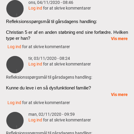
ons, 04/11/2020 - 08:46
Log ind
for at skrive kommentarer
Refleksionsspørgsmål til gårsdagens handling:
Christian 5 er af en anden støbning end sine forfædre. Hvilken 
type er han?
Vis mere
Log ind
for at skrive kommentarer
Vi er inde i det 20 århundrede. Hvordan påvirker det 
begravelsesritualerne? 
tir, 03/11/2020 - 08:24
Log ind
for at skrive kommentarer
Refleksionsspørgsmål til gårsdagens handling:
Kunne du leve i en så dysfunktionel familie?
Vis mere
Hvad holder Nicolas oppe?
Log ind
for at skrive kommentarer
Hvad symboliserer kaffekværnen, Nicolas får bragt til 
man, 02/11/2020 - 09:59
reparation? 
Log ind
for at skrive kommentarer
Refleksionsspørgsmål til gårsdagens handling: