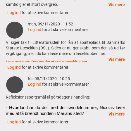
samtidig er et stort overgreb.
Vis mere
Log ind
for at skrive kommentarer
Når jeg vender tilbage til bogens titel “En lykkelig slutning”
spekulerer jeg på om romanen har det. To børn hvor den ene får
anfald og den anden slår ihjel der kysser med hinanden og en far
man, 09/11/2020 - 11:52
der går all in på sin nekrofili-fantasi. Måske er det en lykkelig
Log ind
for at skrive kommentarer
slutning, omstændighederne taget i betragtning.
Vi siger tak til Litteratursiden for lån af spalteplads til Danmarks
Største Læseklub (DSL). Siden er nu genskabt, som den så ud før
vi gik igang; men du kan læse mere om læseklubben her:
Vis mere
Læs mere om Danmarks største læseklub her
Log ind
for at skrive kommentarer
Bibliotekerne regner med at vende tilbage næste år, når en ny
Læsernes Bogpris er fundet. Hør mere om det til den tid - her på
tor, 05/11/2020 - 10:25
Litteratursiden eller på dit lokale bibliotek.
Log ind
for at skrive kommentarer
Mvh.
Refleksionsspørgsmål til gårsdagens handling:
Bibliotekerne
- Hvordan har du det med det svindelnummer, Nicolas laver 
med at få brændt hunden i Marians sted?
Vis mere
Log ind
for at skrive kommentarer
- Hvilke tanker har du om Nicolas som person?