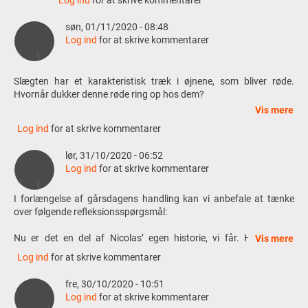
er spørgetid senere på ugen.
der
blevet
Har du noget, du gerne vil spørge om, så stil endelig dit
søn, 01/11/2020 - 08:48
stillet…
spørgsmål, så kan det være, vi kan nå at få det med.
Log ind
for at skrive kommentarer
af
Optagelserne vil blive lagt op her.
Anonym
(ikke
Slægten har et karakteristisk træk i øjnene, som bliver røde.
efterprøvet)
Hvornår dukker denne røde ring op hos dem?
Vis mere
Hver slægtled af bedemænd har ud over de røde øjne også en
Log ind
for at skrive kommentarer
særegen tilgang til faget og ritualerne. Christian 3’s er en
forkærlighed for kremering. Hvad er din holdning til det?
lør, 31/10/2020 - 06:52
Log ind
for at skrive kommentarer
I forlængelse af gårsdagens handling kan vi anbefale at tænke
over følgende refleksionsspørgsmål:
Nu er det en del af Nicolas’ egen historie, vi får. Hvordan er
Vis mere
Nicolas’ mor beskrevet?
Log ind
for at skrive kommentarer
Hvilke tanker og følelser dukker op hos jer, når i tænker på Nicolas
fre, 30/10/2020 - 10:51
og hans opvækstvilkår? Sympati? Empati? Væmmelse?
Log ind
for at skrive kommentarer