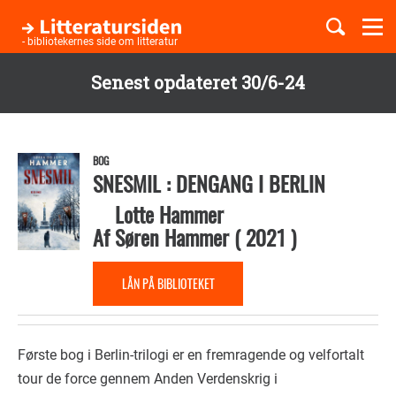
Togg
navi
- bibliotekernes side om litteratur
Senest opdateret 30/6-24
Børnebøger
Gå
til
Boglister
hovedindhold
BOG
SNESMIL : DENGANG I BERLIN
Lotte Hammer
Temaer
Af
Søren Hammer
(
2021
)
LÅN PÅ BIBLIOTEKET
Første bog i Berlin-trilogi er en fremragende og velfortalt
tour de force gennem Anden Verdenskrig i