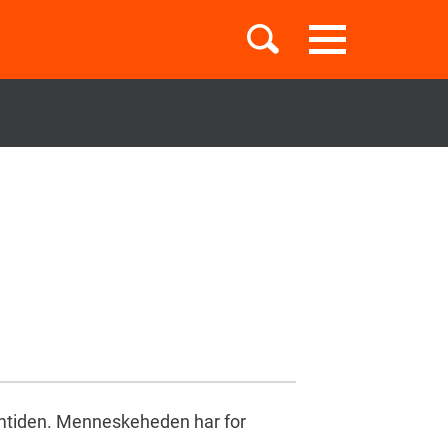
Toggle
navigation
Børnebøger
Boglister
Temaer
fremtiden. Menneskeheden har for