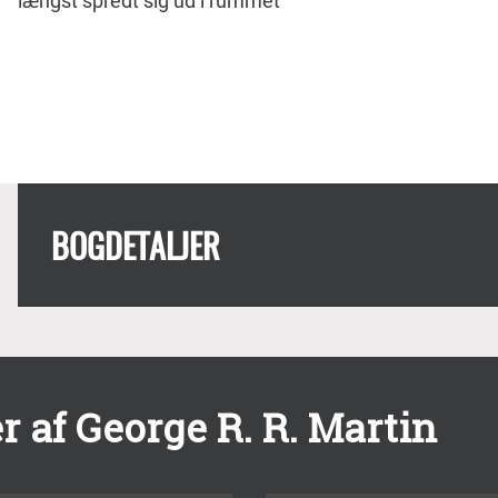
længst spredt sig ud i rummet
BOGDETALJER
 af George R. R. Martin