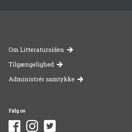
-
Om Litteratursiden
Tilgængelighed
bibliotekernes
Administrér samtykke
side
om
Følg os
litteratur