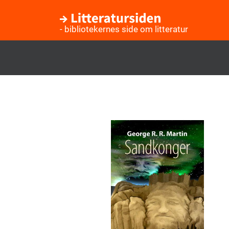
- bibliotekernes side om litteratur
Gå
til
hovedindhold