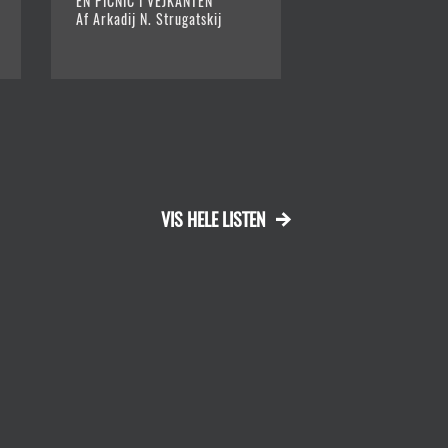
EN PICNIC I VEJKANTEN
REALITYSPILLET 2
Af Arkadij N. Strugatskij
Af Lars Mæhle
VIS HELE LISTEN