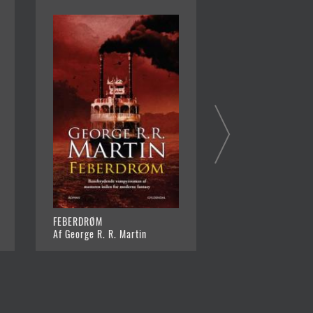
FEBERDRØM
DEN HERRELØSE R
Af George R. R. Martin
Af George R. R. Ma