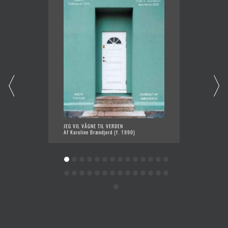
JEG VIL VÅGNE TIL VERDEN
SLUGT
Af Karoline Brændjord (f. 1990)
Af Chri