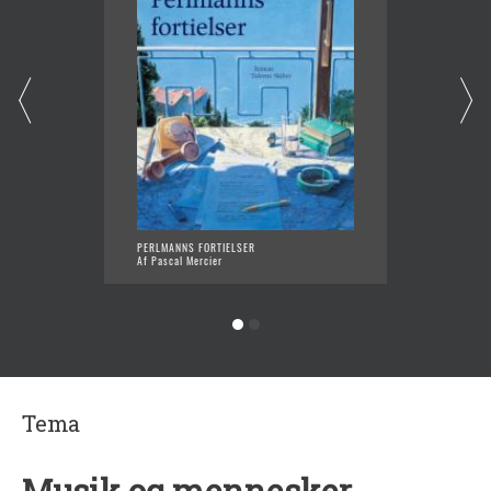
PERLMANNS FORTIELSER
NATTOG
Af Pascal Mercier
Af Pasc
Tema
Musik og mennesker