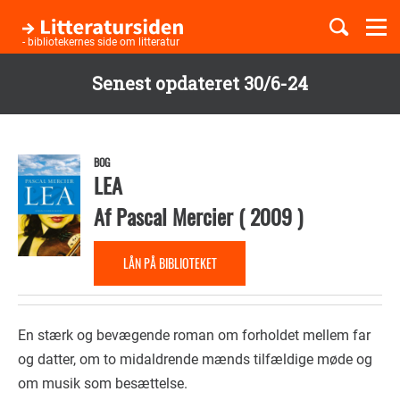
Togg
navi
- bibliotekernes side om litteratur
Senest opdateret 30/6-24
Børnebøger
Gå
til
Boglister
hovedindhold
BOG
LEA
Af
Pascal Mercier
(
2009
)
Temaer
LÅN PÅ BIBLIOTEKET
En stærk og bevægende roman om forholdet mellem far
og datter, om to midaldrende mænds tilfældige møde og
om musik som besættelse.