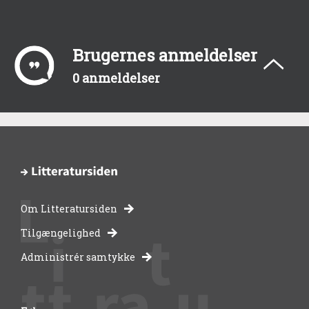
Brugernes anmeldelser
0 anmeldelser
Om Litteratursiden
-
Tilgængelighed
Administrér samtykke
bibliotekernes
side