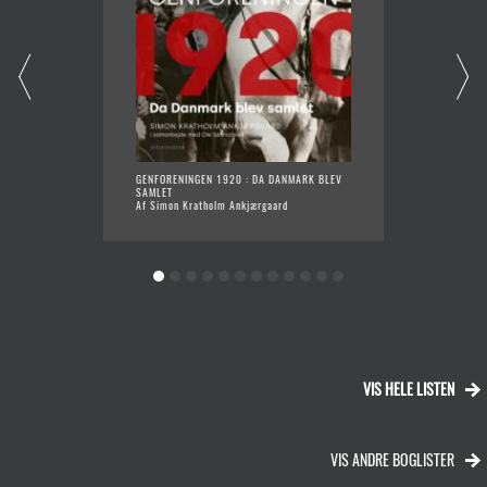
GENFORENINGEN 1920 : DA DANMARK BLEV
GRÆNS
SAMLET
Af Poul
Af Simon Kratholm Ankjærgaard
VIS HELE LISTEN
VIS ANDRE BOGLISTER