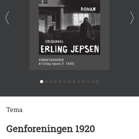
VINDUESKIGGEREN
SKOLEK
Af Erling Jepsen (f. 1956)
Af Erli
Tema
Genforeningen 1920