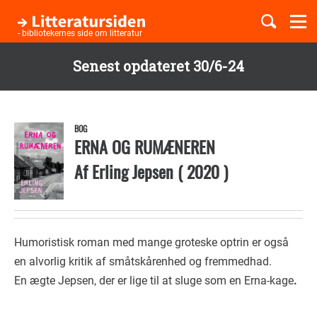
Togg
navi
- bibliotekernes side om litteratur
Senest opdateret 30/6-24
Børnebøger
Gå
til
Boglister
hovedindhold
BOG
ERNA OG RUMÆNEREN
Af
Erling Jepsen
(
2020
)
Temaer
Humoristisk roman med mange groteske optrin er også
en alvorlig kritik af småtskårenhed og fremmedhad.
En ægte Jepsen, der er lige til at sluge som en Erna-kage
.