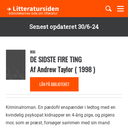
Togg
navi
- bibliotekernes side om litteratur
Senest opdateret 30/6-24
Børnebøger
Gå
til
Boglister
hovedindhold
BOG
DE SIDSTE FIRE TING
Af
Andrew Taylor
(
1998
)
Temaer
LÅN PÅ BIBLIOTEKET
Kriminalroman. En pædofil enspænder i ledtog med en
kvindelig psykopat kidnapper en 4-årig pige, og pigens
mor, som er præst, forsøger sammen med sin mand