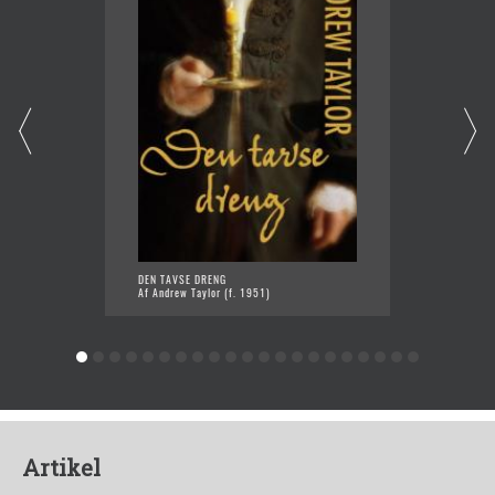
DEN TAVSE DRENG
FÆRTEN
Af Andrew Taylor (f. 1951)
Af Andr
Artikel