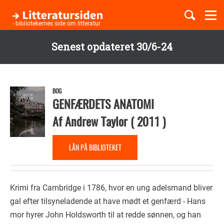
Togg
navi
- bibliotekernes side om litteratur
Senest opdateret 30/6-24
Børnebøger
Gå
til
Boglister
hovedindhold
BOG
GENFÆRDETS ANATOMI
Af
Andrew Taylor
(
2011
)
Temaer
LÅN PÅ BIBLIOTEKET
Krimi fra Cambridge i 1786, hvor en ung adelsmand bliver
gal efter tilsyneladende at have mødt et genfærd - Hans
mor hyrer John Holdsworth til at redde sønnen, og han