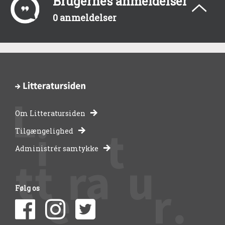
Brugernes anmeldelser
0 anmeldelser
Om Litteratursiden
-
Tilgængelighed
Administrér samtykke
bibliotekernes
side
Følg os
om