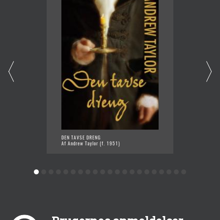
DEN TAVSE DRENG
FÆRTEN
Af Andrew Taylor (f. 1951)
Af Andr