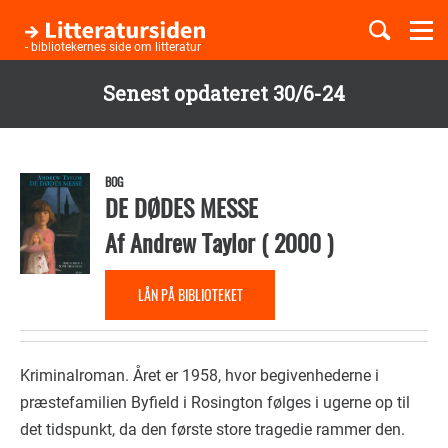
Togg
navi
- bibliotekernes side om litteratur
Senest opdateret 30/6-24
Børnebøger
Gå
til
Boglister
hovedindhold
BOG
DE DØDES MESSE
Af
Andrew Taylor
(
2000
)
Temaer
LÅN PÅ BIBLIOTEKET
Kriminalroman. Året er 1958, hvor begivenhederne i
præstefamilien Byfield i Rosington følges i ugerne op til
det tidspunkt, da den første store tragedie rammer den.