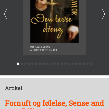
DEN TAVSE DRENG
FÆRTEN
Af Andrew Taylor (f. 1951)
Af Andr
Artikel
Fornuft og følelse, Sense and