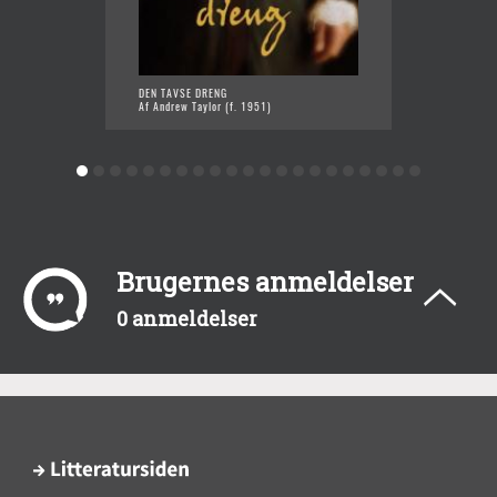
DEN TAVSE DRENG
FÆRTEN
Af Andrew Taylor (f. 1951)
Af Andr
Brugernes anmeldelser
0 anmeldelser