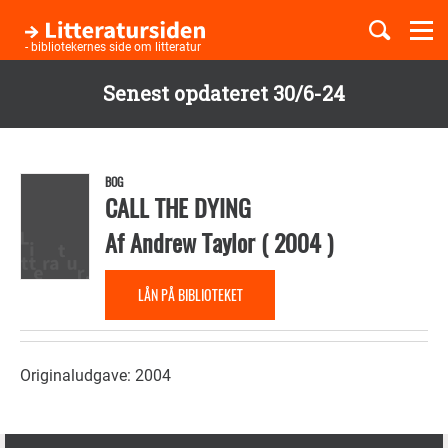
Togg
navi
- bibliotekernes side om litteratur
Senest opdateret 30/6-24
Børnebøger
Gå
til
Boglister
hovedindhold
BOG
CALL THE DYING
Af
Andrew Taylor
(
2004
)
Temaer
LÅN PÅ BIBLIOTEKET
Originaludgave: 2004