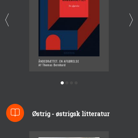
ÅNDEDRÆTTET. EN AFGØRELSE
KÆLDER
Af Thomas Bernhard
Af Thom
Østrig - østrigsk litteratur