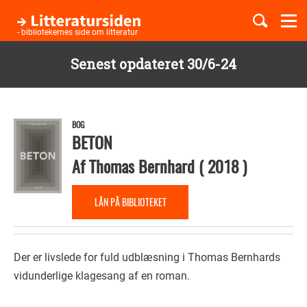
Togg
navi
- bibliotekernes side om litteratur
Senest opdateret 30/6-24
Børnebøger
Gå
til
Boglister
hovedindhold
BOG
BETON
Af
Thomas Bernhard
(
2018
)
Temaer
LÅN PÅ BIBLIOTEKET
Der er livslede for fuld udblæsning i Thomas Bernhards
vidunderlige klagesang af en roman.