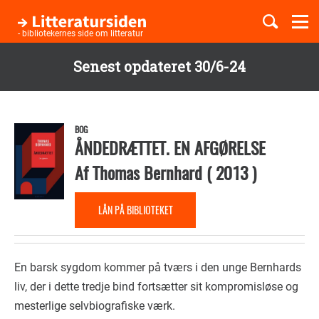
Togg
navi
- bibliotekernes side om litteratur
Senest opdateret 30/6-24
Børnebøger
Gå
til
Boglister
hovedindhold
BOG
ÅNDEDRÆTTET. EN AFGØRELSE
Af
Thomas Bernhard
(
2013
)
Temaer
LÅN PÅ BIBLIOTEKET
En barsk sygdom kommer på tværs i den unge Bernhards
liv, der i dette tredje bind fortsætter sit kompromisløse og
mesterlige selvbiografiske værk.