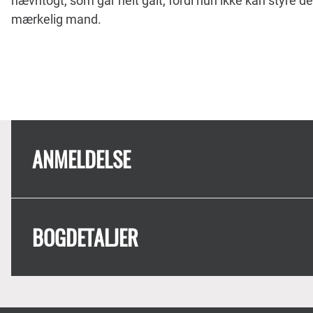
hævntogt, som går helt galt, fordi hun ikke kan styre 
mærkelig mand.
ANMELDELSE
BOGDETALJER