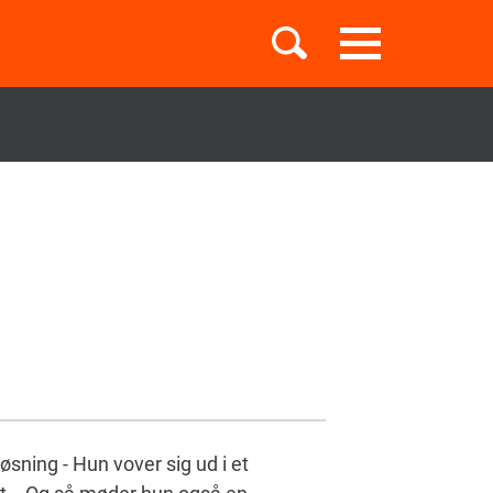
Toggle
navigation
Børnebøger
Boglister
Temaer
øsning - Hun vover sig ud i et