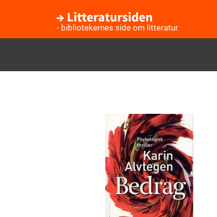
- bibliotekernes side om litteratur
Gå
til
hovedindhold