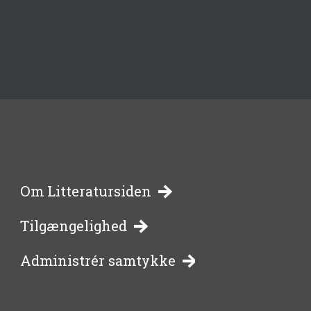
-
Om Litteratursiden
Tilgængelighed
bibliotekernes
Administrér samtykke
side