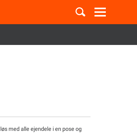
Toggle
navigation
Børnebøger
Boglister
Temaer
løs med alle ejendele i en pose og