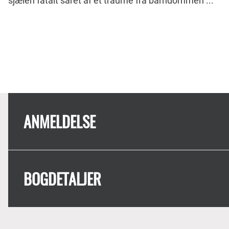
sjælen fatalt såret af et traume fra barndommen ...
ANMELDELSE
BOGDETALJER