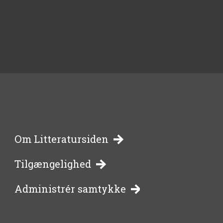
-
Om Litteratursiden
Tilgængelighed
bibliotekernes
Administrér samtykke
side