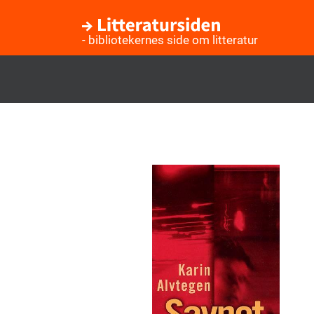
- bibliotekernes side om litteratur
Gå
til
hovedindhold