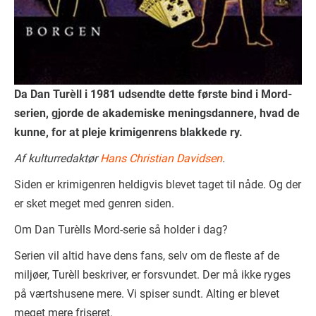
Da Dan Turèll i 1981 udsendte dette første bind i Mord-
serien, gjorde de akademiske meningsdannere, hvad de
kunne, for at pleje krimigenrens blakkede ry.
Af kulturredaktør
Hans Christian Davidsen
.
Siden er krimigenren heldigvis blevet taget til nåde. Og der
er sket meget med genren siden.
Om Dan Turèlls Mord-serie så holder i dag?
Serien vil altid have dens fans, selv om de fleste af de
miljøer, Turèll beskriver, er forsvundet. Der må ikke ryges
på værtshusene mere. Vi spiser sundt. Alting er blevet
meget mere friseret.