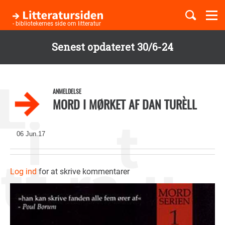
Togg
navi
- bibliotekernes side om litteratur
Senest opdateret 30/6-24
Børnebøger
Gå
til
Boglister
hovedindhold
ANMELDELSE
MORD I MØRKET AF DAN TURÈLL
Temaer
06 Jun.17
Log ind
for at skrive kommentarer