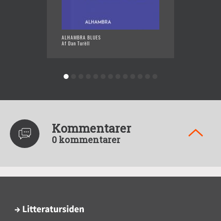
ALHAMBRA BLUES
OM MUS
Af Dan Turèll
Af Dan 
Kommentarer
0 kommentarer