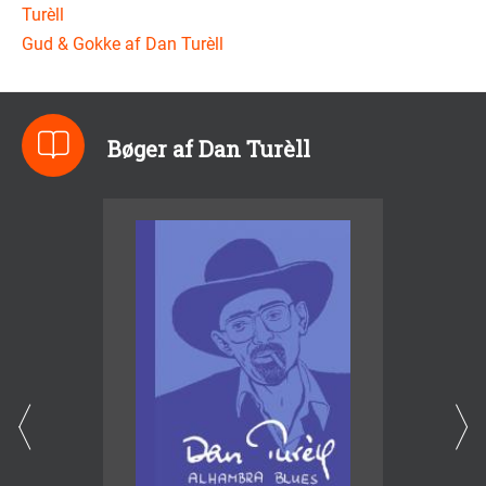
Turèll
Gud & Gokke af Dan Turèll
Bøger af Dan Turèll