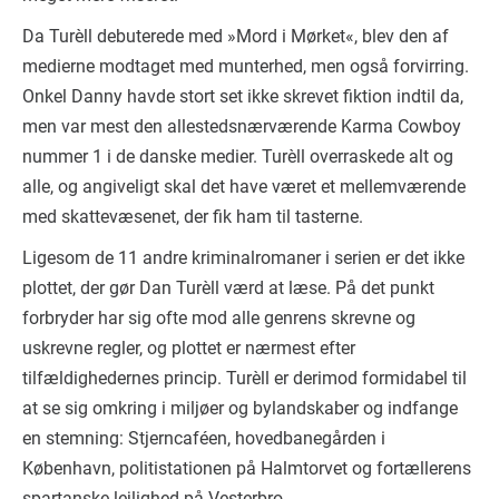
Da Turèll debuterede med »Mord i Mørket«, blev den af
medierne modtaget med munterhed, men også forvirring.
Onkel Danny havde stort set ikke skrevet fiktion indtil da,
men var mest den allestedsnærværende Karma Cowboy
nummer 1 i de danske medier. Turèll overraskede alt og
alle, og angiveligt skal det have været et mellemværende
med skattevæsenet, der fik ham til tasterne.
Ligesom de 11 andre kriminalromaner i serien er det ikke
plottet, der gør Dan Turèll værd at læse. På det punkt
forbryder har sig ofte mod alle genrens skrevne og
uskrevne regler, og plottet er nærmest efter
tilfældighedernes princip. Turèll er derimod formidabel til
at se sig omkring i miljøer og bylandskaber og indfange
en stemning: Stjerncaféen, hovedbanegården i
København, politistationen på Halmtorvet og fortællerens
spartanske lejlighed på Vesterbro.