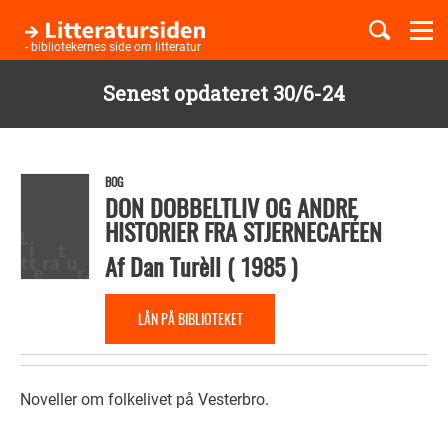
Togg
navi
- bibliotekernes side om litteratur
Senest opdateret 30/6-24
Børnebøger
Gå
til
Boglister
hovedindhold
BOG
DON DOBBELTLIV OG ANDRE
HISTORIER FRA STJERNECAFÉEN
Temaer
Af
Dan Turèll
(
1985
)
LÅN PÅ BIBLIOTEKET
Noveller om folkelivet på Vesterbro.