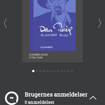
ALHAMBRA BLUES
OM MUS
Af Dan Turèll
Af Dan 
Brugernes anmeldelser
0 anmeldelser