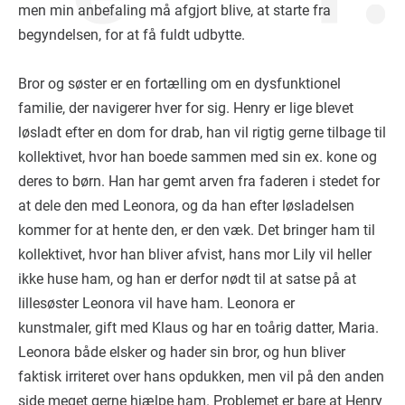
men min anbefaling må afgjort blive, at starte fra
begyndelsen, for at få fuldt udbytte.
Bror og søster er en fortælling om en dysfunktionel
familie, der navigerer hver for sig. Henry er lige blevet
løsladt efter en dom for drab, han vil rigtig gerne tilbage til
kollektivet, hvor han boede sammen med sin ex. kone og
deres to børn. Han har gemt arven fra faderen i stedet for
at dele den med Leonora, og da han efter løsladelsen
kommer for at hente den, er den væk. Det bringer ham til
kollektivet, hvor han bliver afvist, hans mor Lily vil heller
ikke huse ham, og han er derfor nødt til at satse på at
lillesøster Leonora vil have ham. Leonora er
kunstmaler, gift med Klaus og har en toårig datter, Maria.
Leonora både elsker og hader sin bror, og hun bliver
faktisk irriteret over hans opdukken, men vil på den anden
side meget gerne hjælpe ham. Problemet er bare at Henry