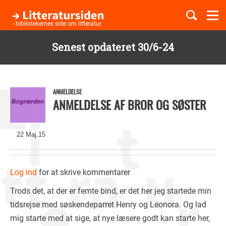
Togg
navi
- bibliotekernes side om litteratur
Senest opdateret 30/6-24
Børnebøger
Gå
til
Boglister
hovedindhold
ANMELDELSE
ANMELDELSE AF BROR OG SØSTER
Temaer
22 Maj.15
Log ind
for at skrive kommentarer
Trods det, at der er femte bind, er det her jeg startede min
tidsrejse med søskendeparret Henry og Leonora. Og lad
mig starte med at sige, at nye læsere godt kan starte her,