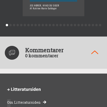
JEG HØRER, HVAD DU SIGER
ENDNU 
Af Katrine Marie Guldager
Af Katr
Kommentarer
0 kommentarer
Om Litteratursiden