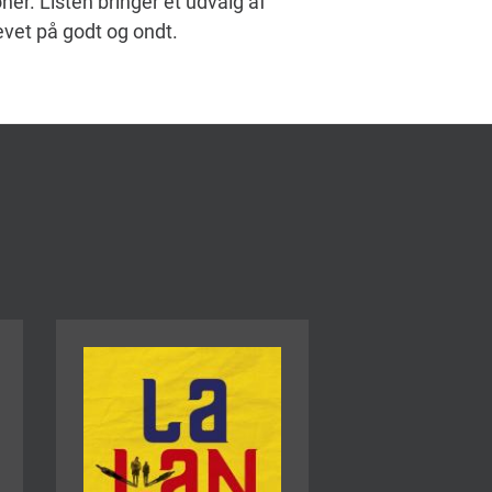
er. Listen bringer et udvalg af
vet på godt og ondt.