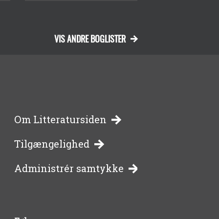
VIS ANDRE BOGLISTER
-
Om Litteratursiden
Tilgængelighed
bibliotekernes
Administrér samtykke
side
om