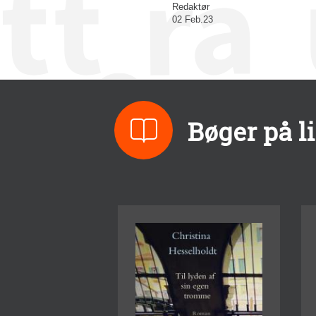
Redaktør
02 Feb.23
Bøger på l