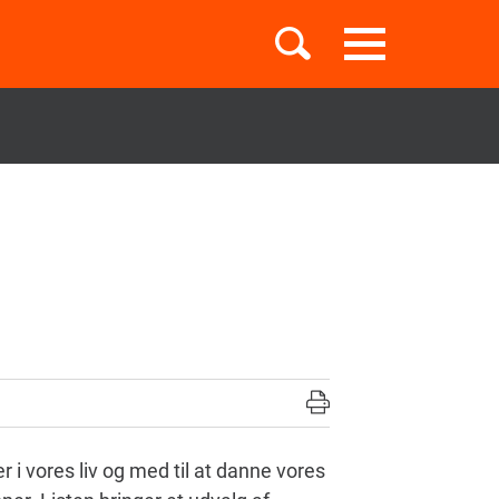
Toggle
navigation
Børnebøger
Boglister
Temaer
 i vores liv og med til at danne vores