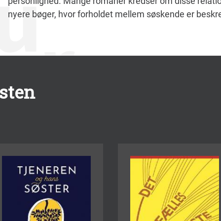
personlighed. Mange romaner kredser om disse relation
nyere bøger, hvor forholdet mellem søskende er beskre
isten