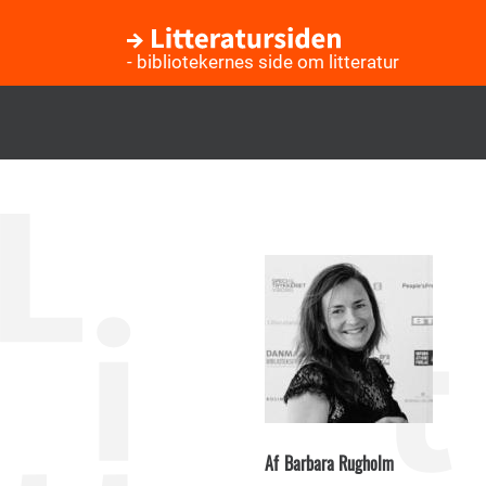
- bibliotekernes side om litteratur
Gå
til
hovedindhold
Af
Barbara Rugholm