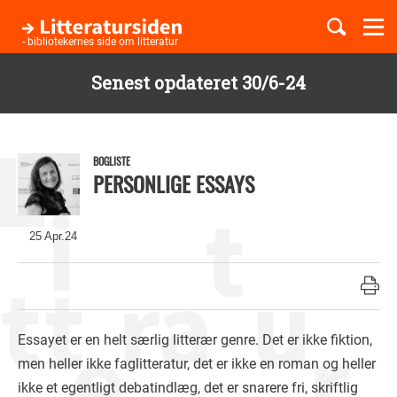
Togg
navi
- bibliotekernes side om litteratur
Senest opdateret 30/6-24
Børnebøger
Gå
til
Boglister
hovedindhold
BOGLISTE
PERSONLIGE ESSAYS
Temaer
25 Apr.24
Essayet er en helt særlig litterær genre. Det er ikke fiktion,
men heller ikke faglitteratur, det er ikke en roman og heller
ikke et egentligt debatindlæg, det er snarere fri, skriftlig