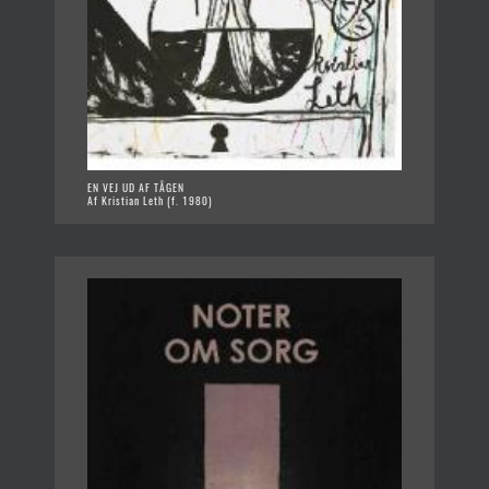
EN VEJ UD AF TÅGEN
Af Kristian Leth (f. 1980)