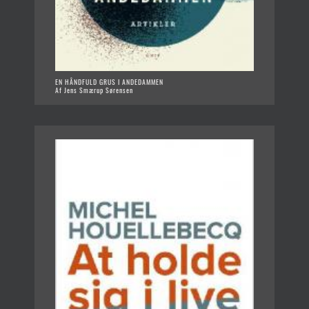
EN HÅNDFULD GRUS I ANDEDAMMEN
Af Jens Smærup Sørensen