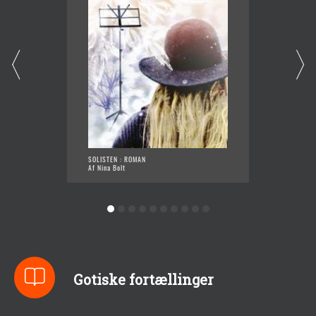
SOLISTEN : ROMAN
OVERS
Af Nina Bolt
Af Nina
Gotiske fortællinger