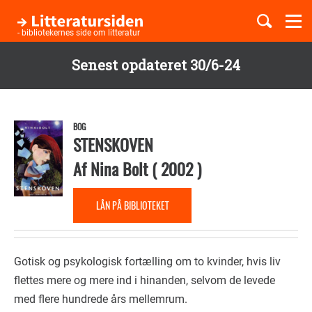
Togg
navi
- bibliotekernes side om litteratur
Senest opdateret 30/6-24
Børnebøger
Gå
til
Boglister
hovedindhold
BOG
STENSKOVEN
Af
Nina Bolt
(
2002
)
Temaer
LÅN PÅ BIBLIOTEKET
Gotisk og psykologisk fortælling om to kvinder, hvis liv
flettes mere og mere ind i hinanden, selvom de levede
med flere hundrede års mellemrum.