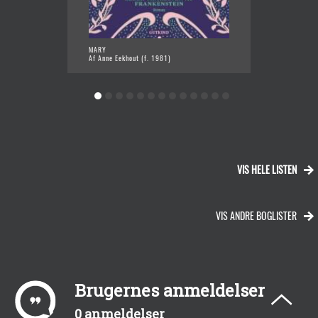
MARY
DEN SY
Af Anne Eekhout (f. 1981)
Af Bram
VIS HELE LISTEN
VIS ANDRE BOGLISTER
Brugernes anmeldelser
0 anmeldelser