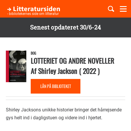
Togg
navi
- bibliotekernes side om litteratur
Senest opdateret 30/6-24
Børnebøger
Gå
til
Boglister
hovedindhold
BOG
LOTTERIET OG ANDRE NOVELLER
Af
Shirley Jackson
(
2022
)
Temaer
LÅN PÅ BIBLIOTEKET
Shirley Jacksons unikke historier bringer det hårrejsende
gys helt ind i dagligstuen og videre ind i hjertet.