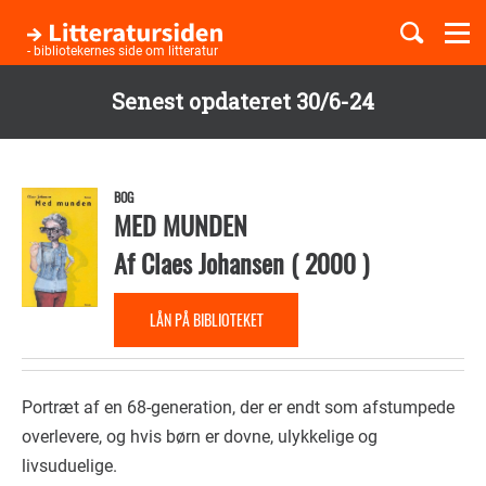
Togg
navi
- bibliotekernes side om litteratur
Senest opdateret 30/6-24
Børnebøger
Gå
til
Boglister
hovedindhold
BOG
MED MUNDEN
Af
Claes Johansen
(
2000
)
Temaer
LÅN PÅ BIBLIOTEKET
Portræt af en 68-generation, der er endt som afstumpede
overlevere, og hvis børn er dovne, ulykkelige og
livsuduelige.