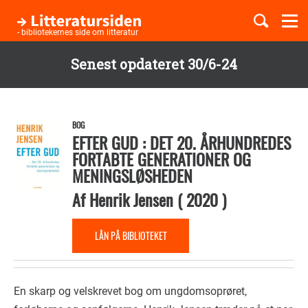
Togg
navi
- bibliotekernes side om litteratur
Senest opdateret 30/6-24
Børnebøger
Gå
til
Boglister
hovedindhold
BOG
EFTER GUD : DET 20. ÅRHUNDREDES
FORTABTE GENERATIONER OG
MENINGSLØSHEDEN
Temaer
Af
Henrik Jensen
(
2020
)
LÅN PÅ BIBLIOTEKET
En skarp og velskrevet bog om ungdomsoprøret,