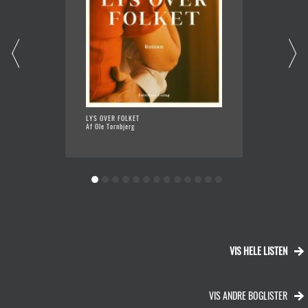
LYS OVER FOLKET
FRI KÆ
Af Ole Tornbjerg
Af Tess
VIS HELE LISTEN
VIS ANDRE BOGLISTER