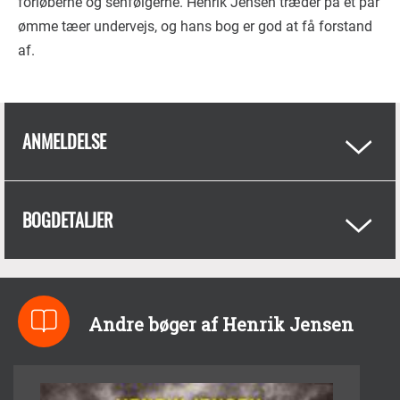
forløberne og senfølgerne. Henrik Jensen træder på et par
ømme tæer undervejs, og hans bog er god at få forstand
af.
ANMELDELSE
BOGDETALJER
Andre bøger af Henrik Jensen