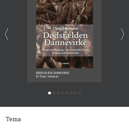
DØDSFÆLDEN DANNEVIRKE
FINLAN
Af Claes Johansen
Af Clae
Tema