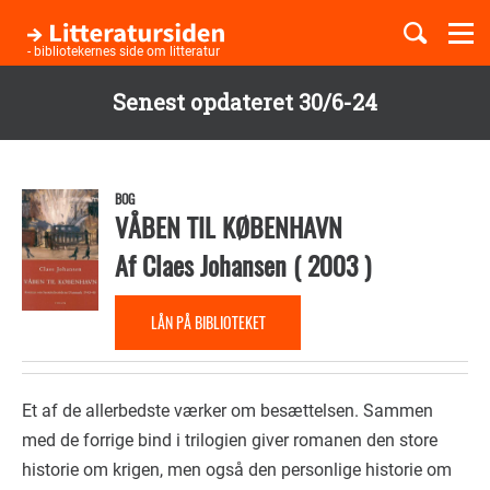
Togg
navi
- bibliotekernes side om litteratur
Senest opdateret 30/6-24
Børnebøger
Gå
til
Boglister
hovedindhold
BOG
VÅBEN TIL KØBENHAVN
Af
Claes Johansen
(
2003
)
Temaer
LÅN PÅ BIBLIOTEKET
Et af de allerbedste værker om besættelsen. Sammen
med de forrige bind i trilogien giver romanen den store
historie om krigen, men også den personlige historie om