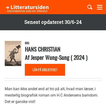
Togg
navi
- bibliotekernes side om litteratur
Senest opdateret 30/6-24
Børnebøger
Gå
til
Boglister
hovedindhold
BOG
HANS CHRISTIAN
Af
Jesper Wung-Sung
(
2024
)
Temaer
LÅN PÅ BIBLIOTEKET
Man kan ikke andet end at tro på alt, hvad man læser, i
mesterlig biografisk roman om H.C Andersens barndom.
Det er ganske vist!