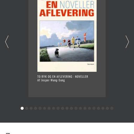
TO RYK OG EN AFLEVERING : NOVELLER
UD AF 
Af Jesper Wung-Sung
Af Jesp