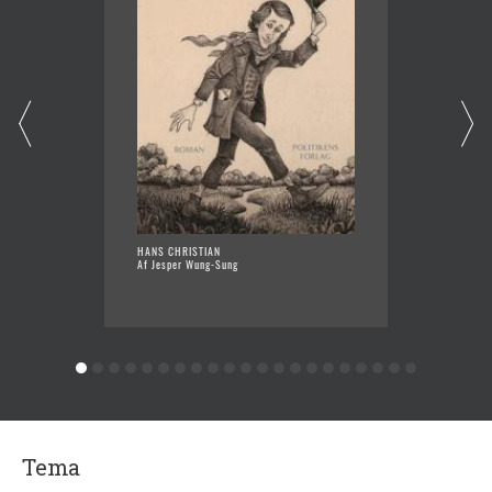
HANS CHRISTIAN
TO RYK 
Af Jesper Wung-Sung
Af Jesp
Tema