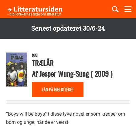
Togg
navi
- bibliotekernes side om litteratur
Senest opdateret 30/6-24
Børnebøger
Gå
til
Boglister
hovedindhold
BOG
TRÆLÅR
Af
Jesper Wung-Sung
(
2009
)
Temaer
LÅN PÅ BIBLIOTEKET
”Boys will be boys” i disse tyve noveller som kredser om
børn og unge, når de er værst.