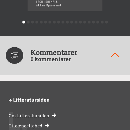
LØGN I DIN HALS
EN DIG
Af Lars Kjædegaard
Af Lars
Kommentarer
0 kommentarer
Om Litteratursiden
-
Tilgængelighed