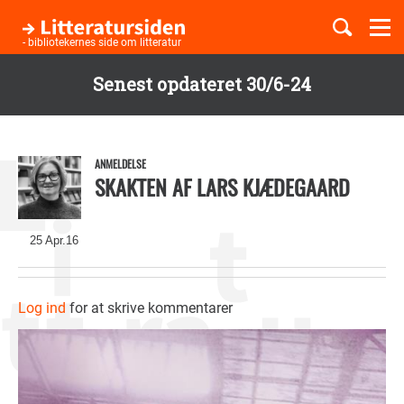
Togg
navi
- bibliotekernes side om litteratur
Senest opdateret 30/6-24
Børnebøger
Gå
til
Boglister
hovedindhold
ANMELDELSE
SKAKTEN AF LARS KJÆDEGAARD
Temaer
25 Apr.16
Log ind
for at skrive kommentarer